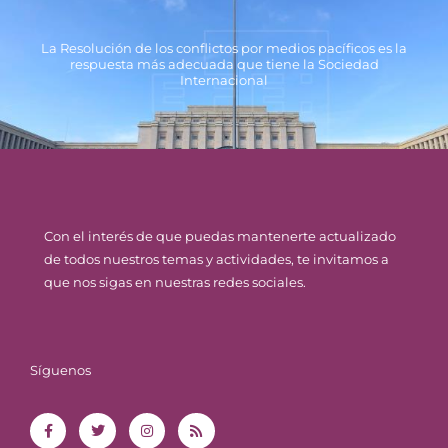
La Resolución de los conflictos por medios pacíficos es la
respuesta más adecuada que tiene la Sociedad
Internacional
Con el interés de que puedas mantenerte actualizado
de todos nuestros temas y actividades, te invitamos a
que nos sigas en nuestras redes sociales.
Síguenos
F
T
I
R
a
w
n
s
c
i
s
s
e
t
t
b
t
a