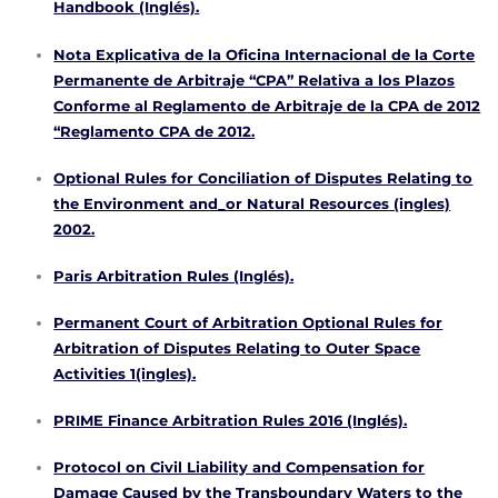
Handbook (Inglés).
Nota Explicativa de la Oficina Internacional de la Corte
Permanente de Arbitraje “CPA” Relativa a los Plazos
Conforme al Reglamento de Arbitraje de la CPA de 2012
“Reglamento CPA de 2012.
Optional Rules for Conciliation of Disputes Relating to
the Environment and_or Natural Resources (ingles)
2002.
Paris Arbitration Rules (Inglés).
Permanent Court of Arbitration Optional Rules for
Arbitration of Disputes Relating to Outer Space
Activities 1(ingles).
PRIME Finance Arbitration Rules 2016 (Inglés).
Protocol on Civil Liability and Compensation for
Damage Caused by the Transboundary Waters to the