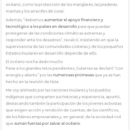
océano, como la protección de los manglares, las praderas
marinas y los arrecifes de coral.
Además, “debemos
aumentar el apoyo financiero y
tecnológico a los países en desarrollo
para que puedan
protegerse de las condiciones climáticas extremas y
responder ante los desastres”, recalcó, insistiendo en que la
supervivencia de las comunidades costeras y de los pequeños
Estados insulares en desarrollo depende de ello.
El océano nos ha dado mucho
Pese a los grandes retos pendientes, Guterres se declaró “con
energía y aliento” por las
numerosas promesas
que ya se han
hecho en la reunión de Niza.
Me voy animado por las naciones insulares y los pueblos
indígenas que comparten sus historias y experiencia, apuntó,
destacando también la participación de los jóvenes activistas
que exigen acción y rendición de cuentas, de los científicos,
de los líderes empresariales y, en general, de la sociedad civil
que
suman fuerzas por salvar al océano
.