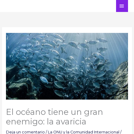
Ir
ME
al
PRI
contenido
El océano tiene un gran
enemigo: la avaricia
Deja un comentario
/
La ONU y la Comunidad Internacional
/