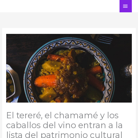
Ir
ME
al
PRI
contenido
El tereré, el chamamé y los
caballos del vino entran a la
lista del patrimonio cultural