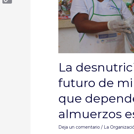
futuro
Copy
de
Link
millones
de
niños
que
dependen
de
La desnutri
los
almuerzos
futuro de mi
escolares
que depende
almuerzos e
Deja un comentario
/
La Organizació