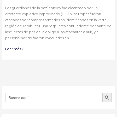
ataque
Los guardianes de la paz’ convoy fue alcanzado por un
en
artefacto explosivo improvisado (IED), y las tropas fueron
Malí
atacadas por hombres armados no identificados en la vasta
región de Tombuctú. Una respuesta contundente por parte de
las fuerzas de paz de la obligó a los atacantes a huir, y el
personal herido fueron evacuados en
Leer más »
BOTÓN DE B
Buscar: