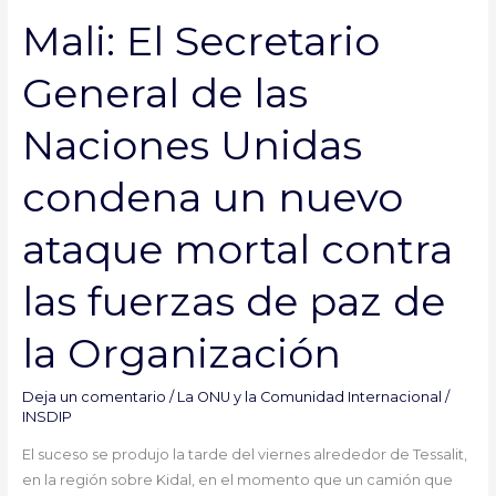
El
Mali: El Secretario
Secretario
General
General de las
de
las
Naciones Unidas
Naciones
Unidas
condena un nuevo
condena
un
ataque mortal contra
nuevo
ataque
las fuerzas de paz de
mortal
contra
las
la Organización
fuerzas
de
Deja un comentario
/
La ONU y la Comunidad Internacional
/
paz
INSDIP
de
El suceso se produjo la tarde del viernes alrededor de Tessalit,
la
en la región sobre Kidal, en el momento que un camión que
Organización