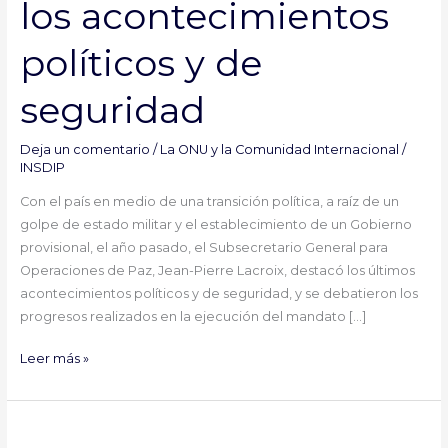
los acontecimientos
ONU
hace
políticos y de
un
balance
seguridad
de
los
acontecimientos
Deja un comentario
/
La ONU y la Comunidad Internacional
/
políticos
INSDIP
y
Con el país en medio de una transición política, a raíz de un
de
golpe de estado militar y el establecimiento de un Gobierno
seguridad
provisional, el año pasado, el Subsecretario General para
Operaciones de Paz, Jean-Pierre Lacroix, destacó los últimos
acontecimientos políticos y de seguridad, y se debatieron los
progresos realizados en la ejecución del mandato […]
Leer más »
Mali: