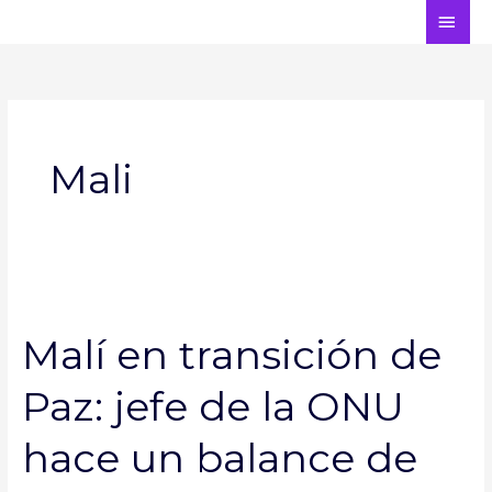
Ir
ME
al
PRI
contenido
Mali
Malí
en
Malí en transición de
transición
de
Paz: jefe de la ONU
Paz:
jefe
hace un balance de
de
la