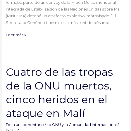
formaba parte de un convoy de la Misión Multidimensional
Integrada de Estabilización de las Naciones Unidas sobre Mali
(MINUSMA) detonó un artefacto explosivo improvisado. “El
Secretario Genérico transmite su más sentido pésame
Leer más »
Cuatro
de
Cuatro de las tropas
las
tropas
de la ONU muertos,
de
la
cinco heridos en el
ONU
muertos,
ataque en Malí
cinco
heridos
en
Deja un comentario
/
La ONU y la Comunidad Internacional
/
el
INSDIP