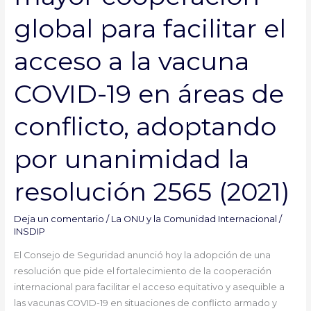
una
mayor
global para facilitar el
cooperación
global
acceso a la vacuna
para
facilitar
COVID-19 en áreas de
el
acceso
conflicto, adoptando
a
la
por unanimidad la
vacuna
COVID-
resolución 2565 (2021)
19
en
Deja un comentario
/
La ONU y la Comunidad Internacional
/
áreas
INSDIP
de
El Consejo de Seguridad anunció hoy la adopción de una
conflicto,
resolución que pide el fortalecimiento de la cooperación
adoptando
internacional para facilitar el acceso equitativo y asequible a
por
las vacunas COVID-19 en situaciones de conflicto armado y
unanimidad