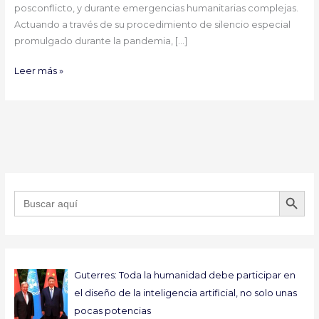
posconflicto, y durante emergencias humanitarias complejas.
la
Actuando a través de su procedimiento de silencio especial
resolución
promulgado durante la pandemia, […]
2565
(2021)
Leer más »
BOTÓN DE B
Buscar:
Guterres: Toda la humanidad debe participar en
el diseño de la inteligencia artificial, no solo unas
pocas potencias