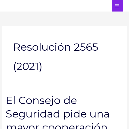
Ir
ME
al
PRI
contenido
Resolución 2565
(2021)
El Consejo de
El
Consejo
Seguridad pide una
de
Seguridad
pide
mayor cooperación