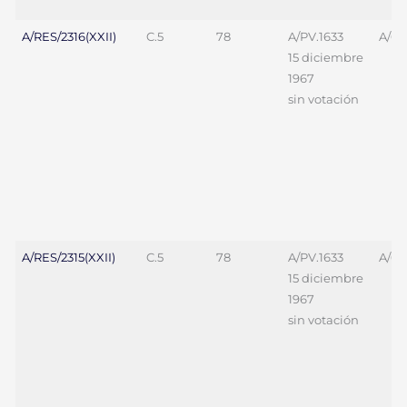
A/RES/2316(XXII)
C.5
78
A/PV.1633
A/69
15 diciembre
1967
sin votación
A/RES/2315(XXII)
C.5
78
A/PV.1633
A/69
15 diciembre
1967
sin votación