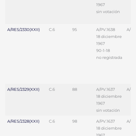
1967
sin votación
A/RES/2330(XXII)
C.6
95
A/PV.1638
A/69
18 diciembre
1967
90-1-18
no registrada
A/RES/2329(XXII)
C.6
88
A/PV.1637
A/69
18 diciembre
1967
sin votación
A/RES/2328(XXII)
C.6
98
A/PV.1637
A/69
18 diciembre
1967