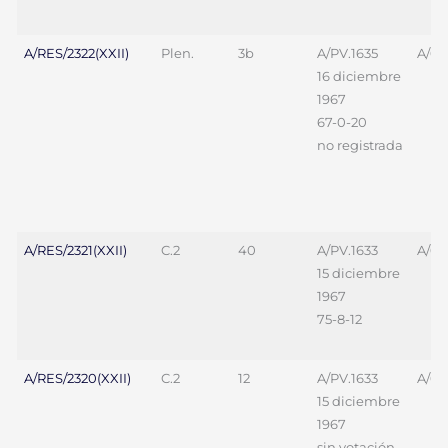
A/RES/2322(XXII)
Plen.
3b
A/PV.1635
A/69
16 diciembre
1967
67-0-20
no registrada
A/RES/2321(XXII)
C.2
40
A/PV.1633
A/69
15 diciembre
1967
75-8-12
A/RES/2320(XXII)
C.2
12
A/PV.1633
A/69
15 diciembre
1967
sin votación