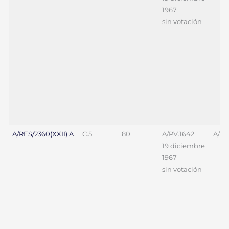
1967
sin votación
A/RES/2360(XXII) A
C.5
80
A/PV.1642
A/70
19 diciembre
1967
sin votación