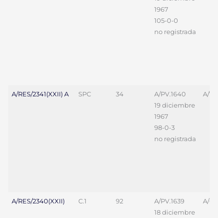
1967
105-0-0
no registrada
A/RES/2341(XXII) A
SPC
34
A/PV.1640
A/7
19 diciembre
1967
98-0-3
no registrada
A/RES/2340(XXII)
C.1
92
A/PV.1639
A/69
18 diciembre