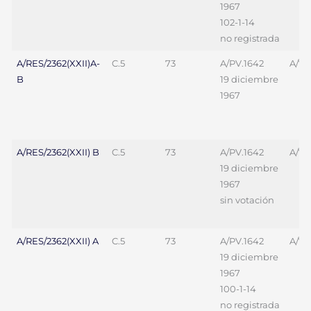
1967
102-1-14
no registrada
A/RES/2362(XXII)A-
C.5
73
A/PV.1642
A/70
B
19 diciembre
1967
A/RES/2362(XXII) B
C.5
73
A/PV.1642
A/70
19 diciembre
1967
sin votación
A/RES/2362(XXII) A
C.5
73
A/PV.1642
A/70
19 diciembre
1967
100-1-14
no registrada