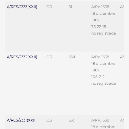
A/RES/2333(XXII)
C.3
61
A/PV.1638
A/7
18 diciembre
1967
75-22-15
no registrada
A/RES/2332(XXII)
C.3
55d
A/PV.1638
A/69
18 diciembre
1967
106-2-2
no registrada
A/RES/2331(XXII)
C.3
55c
A/PV.1638
A/69
18 diciembre