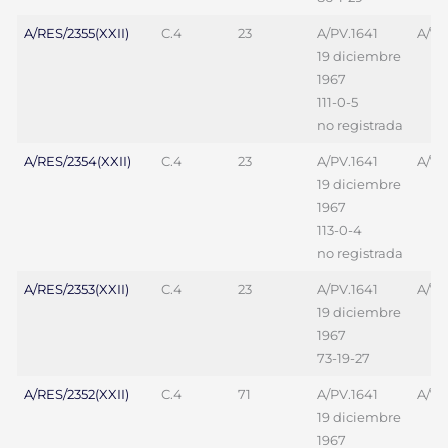
A/RES/2355(XXII)
C.4
23
A/PV.1641
A/70
19 diciembre
1967
111-0-5
no registrada
A/RES/2354(XXII)
C.4
23
A/PV.1641
A/70
19 diciembre
1967
113-0-4
no registrada
A/RES/2353(XXII)
C.4
23
A/PV.1641
A/70
19 diciembre
1967
73-19-27
A/RES/2352(XXII)
C.4
71
A/PV.1641
A/70
19 diciembre
1967