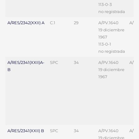
113-0-3
no registrada
A/RES/2342(XXII) A
C.1
29
A/PV.1640
A/70
19 diciembre
1967
113-0-1
no registrada
A/RES/2341(XXII)A-
SPC
34
A/PV.1640
A/7
B
19 diciembre
1967
A/RES/2341(XXII) B
SPC
34
A/PV.1640
A/7
19 diciembre