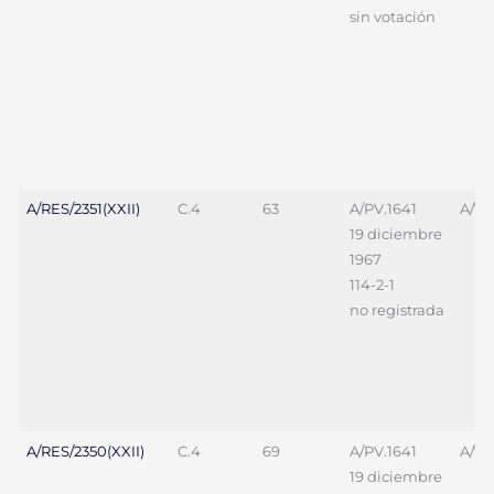
sin votación
A/RES/2351(XXII)
C.4
63
A/PV.1641
A/70
19 diciembre
1967
114-2-1
no registrada
A/RES/2350(XXII)
C.4
69
A/PV.1641
A/70
19 diciembre