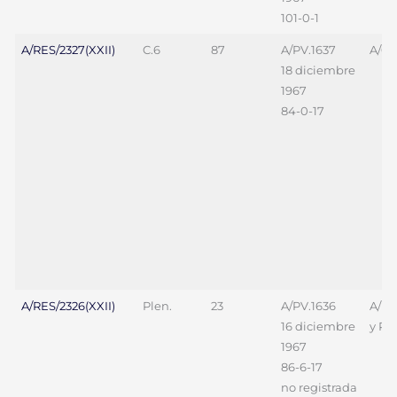
101-0-1
A/RES/2327(XXII)
C.6
87
A/PV.1637
A/69
18 diciembre
1967
84-0-17
A/RES/2326(XXII)
Plen.
23
A/PV.1636
A/L.
16 diciembre
y Re
1967
86-6-17
no registrada