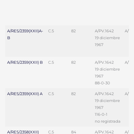
A/RES/2359(XXII)A-
C.5
82
A/PV.1642
A/70
B
19 diciembre
1967
A/RES/2359(XXII) B
C.5
82
A/PV.1642
A/70
19 diciembre
1967
88-0-30
A/RES/2359(XXII) A
C.5
82
A/PV.1642
A/70
19 diciembre
1967
116-0-1
no registrada
A/RES/2358(XXII)
C.5
84
A/PV.1642
A/69