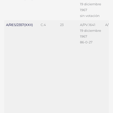
19 diciembre
1967
sin votación
A/RES/2357(XXII)
C.4
23
A/PV.1641
A/70
19 diciembre
1967
86-0-27