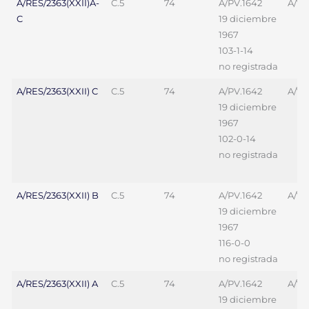
A/RES/2363(XXII)A-
C.5
74
A/PV.1642
A/70
C
19 diciembre
1967
103-1-14
no registrada
A/RES/2363(XXII) C
C.5
74
A/PV.1642
A/70
19 diciembre
1967
102-0-14
no registrada
A/RES/2363(XXII) B
C.5
74
A/PV.1642
A/70
19 diciembre
1967
116-0-0
no registrada
A/RES/2363(XXII) A
C.5
74
A/PV.1642
A/70
19 diciembre