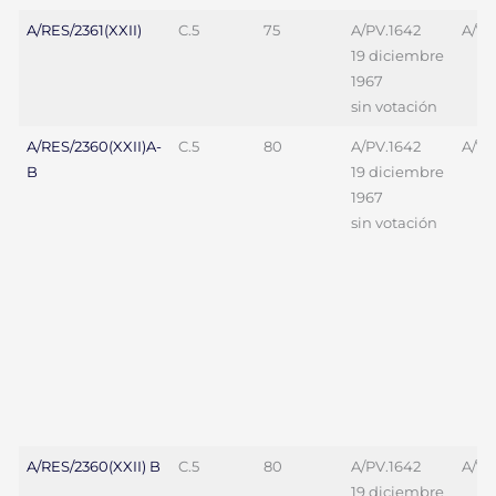
A/RES/2361(XXII)
C.5
75
A/PV.1642
A/70
19 diciembre
1967
sin votación
A/RES/2360(XXII)A-
C.5
80
A/PV.1642
A/70
B
19 diciembre
1967
sin votación
A/RES/2360(XXII) B
C.5
80
A/PV.1642
A/70
19 diciembre