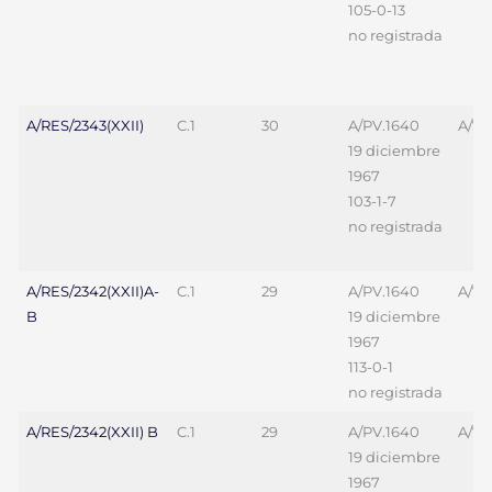
105-0-13
no registrada
A/RES/2343(XXII)
C.1
30
A/PV.1640
A/70
19 diciembre
1967
103-1-7
no registrada
A/RES/2342(XXII)A-
C.1
29
A/PV.1640
A/70
B
19 diciembre
1967
113-0-1
no registrada
A/RES/2342(XXII) B
C.1
29
A/PV.1640
A/70
19 diciembre
1967