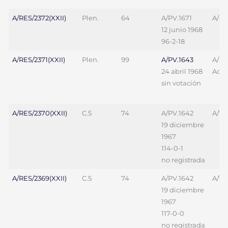
A/RES/2372(XXII)
Plen.
64
A/PV.1671
A/L.
12 junio 1968
96-2-18
A/RES/2371(XXII)
Plen.
99
A/PV.1643
A/L.
24 abril 1968
Add.
sin votación
A/RES/2370(XXII)
C.5
74
A/PV.1642
A/70
19 diciembre
1967
114-0-1
no registrada
A/RES/2369(XXII)
C.5
74
A/PV.1642
A/70
19 diciembre
1967
117-0-0
no registrada