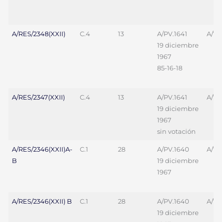
A/RES/2348(XXII)
C.4
13
A/PV.1641
A/7
19 diciembre
1967
85-16-18
A/RES/2347(XXII)
C.4
13
A/PV.1641
A/7
19 diciembre
1967
sin votación
A/RES/2346(XXII)A-
C.1
28
A/PV.1640
A/70
B
19 diciembre
1967
A/RES/2346(XXII) B
C.1
28
A/PV.1640
A/70
19 diciembre