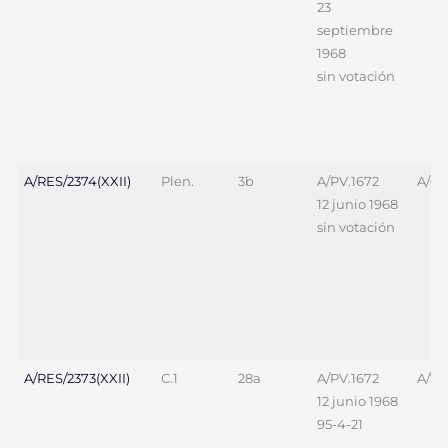
23
septiembre
1968
sin votación
A/RES/2374(XXII)
Plen.
3b
A/PV.1672
A/69
12 junio 1968
sin votación
A/RES/2373(XXII)
C.1
28a
A/PV.1672
A/70
12 junio 1968
95-4-21