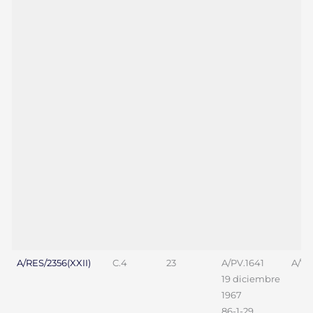
A/RES/2356(XXII)
C.4
23
A/PV.1641
A/70
19 diciembre
1967
86-1-29