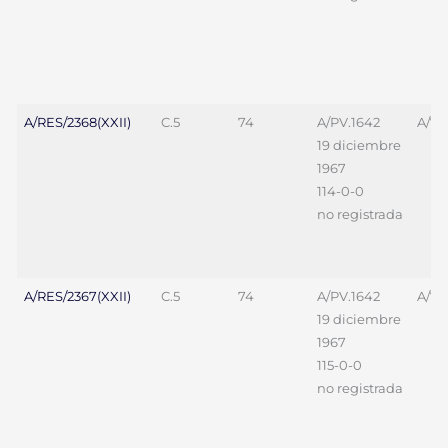
A/RES/2368(XXII)
C.5
74
A/PV.1642
A/70
19 diciembre
1967
114-0-0
no registrada
A/RES/2367(XXII)
C.5
74
A/PV.1642
A/70
19 diciembre
1967
115-0-0
no registrada