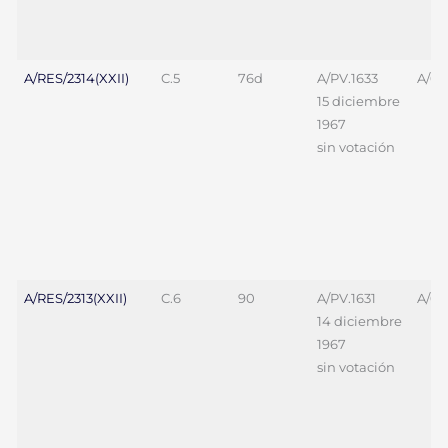
A/RES/2314(XXII)
C.5
76d
A/PV.1633
A/68
15 diciembre
1967
sin votación
A/RES/2313(XXII)
C.6
90
A/PV.1631
A/69
14 diciembre
1967
sin votación