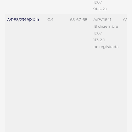
1967
91-6-20
A/RES/2349(XXII)
C.4
65, 67, 68
A/PV.1641
A/70
19 diciembre
1967
113-2-1
no registrada