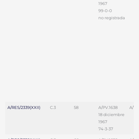
1967
99-0-0
no registrada
A/RES/2339(XXII)
C.3
58
A/PV.1638
A/7
18 diciembre
1967
74-3-37