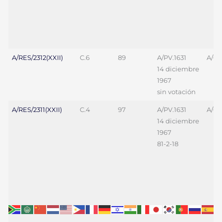
A/RES/2312(XXII)
C.6
89
A/PV.1631
A/69
14 diciembre
1967
sin votación
A/RES/2311(XXII)
C.4
97
A/PV.1631
A/69
14 diciembre
1967
81-2-18