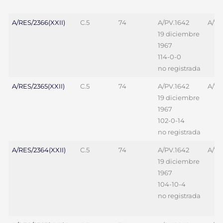
A/RES/2366(XXII)
C.5
74
A/PV.1642
A/70
19 diciembre
1967
114-0-0
no registrada
A/RES/2365(XXII)
C.5
74
A/PV.1642
A/70
19 diciembre
1967
102-0-14
no registrada
A/RES/2364(XXII)
C.5
74
A/PV.1642
A/70
19 diciembre
1967
104-10-4
no registrada