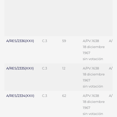
A/RES/2336(XXII)
C.3
59
A/PV.1638
A/69
18 diciembre
1967
sin votación
A/RES/2335(XXII)
C.3
12
A/PV.1638
A/70
18 diciembre
1967
sin votación
A/RES/2334(XXII)
C.3
62
A/PV.1638
A/7
18 diciembre
1967
sin votación