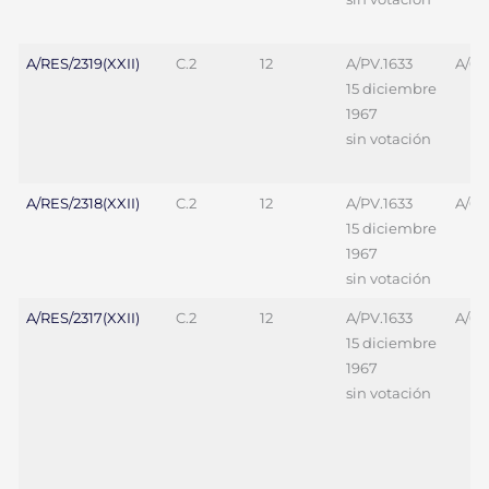
A/RES/2319(XXII)
C.2
12
A/PV.1633
A/69
15 diciembre
1967
sin votación
A/RES/2318(XXII)
C.2
12
A/PV.1633
A/69
15 diciembre
1967
sin votación
A/RES/2317(XXII)
C.2
12
A/PV.1633
A/69
15 diciembre
1967
sin votación