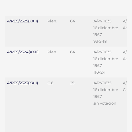
A/RES/2325(XXII)
Plen.
64
A/PV.1635
A/L.
16 diciembre
Add.
1967
93-2-18
A/RES/2324(XXII)
Plen.
64
A/PV.1635
A/L.
16 diciembre
Add.
1967
110-2-1
A/RES/2323(XXII)
C.6
25
A/PV.1635
A/69
16 diciembre
Corr.
1967
sin votación