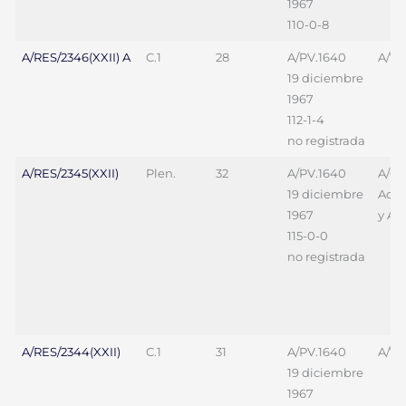
1967
110-0-8
A/RES/2346(XXII) A
C.1
28
A/PV.1640
A/70
19 diciembre
1967
112-1-4
no registrada
A/RES/2345(XXII)
Plen.
32
A/PV.1640
A/68
19 diciembre
Add.
1967
y Ad
115-0-0
no registrada
A/RES/2344(XXII)
C.1
31
A/PV.1640
A/70
19 diciembre
1967