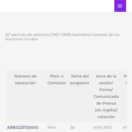
Ir
ME
al
PRI
contenido
22º período de sesiones (1967-1968) Asamblea General de las
Naciones Unidas
Número de
Plen. o
Tema del
Acta de la
Pro
resolución
Comisión
programa
sesión/
res
Fecha/
Comunicado
de Prensa
(en inglés)/
votación
A/RES/2375(XXII)
Plen.
3b
A/PV.1673
A/69