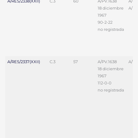
A/RES/2338(XXII)
C.3
60
A/PV.1638
A/69
18 diciembre
A/L.
1967
90-2-22
no registrada
A/RES/2337(XXII)
C.3
57
A/PV.1638
A/70
18 diciembre
1967
112-0-0
no registrada