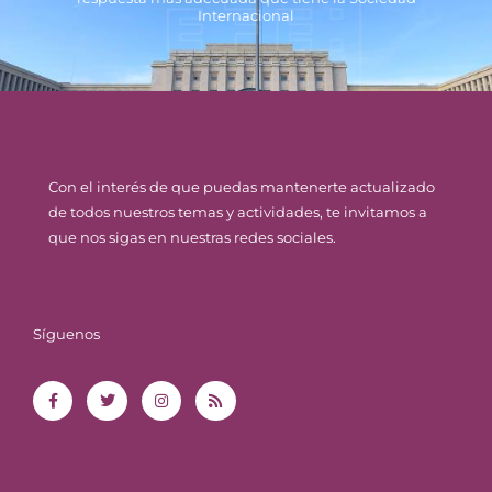
Internacional
Con el interés de que puedas mantenerte actualizado
de todos nuestros temas y actividades, te invitamos a
que nos sigas en nuestras redes sociales.
Síguenos
F
T
I
R
a
w
n
s
c
i
s
s
e
t
t
b
t
a
o
e
g
o
r
r
k
a
-
m