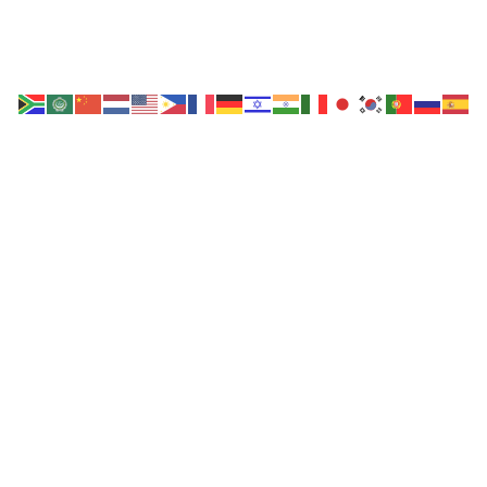
NOTICIAS
OPINIÓN
QUIÉNES SOMOS
CONTACTO
LA PAZ
La Resolución de los conflictos por medios pacíficos es la
respuesta más adecuada que tiene la Sociedad
Internacional