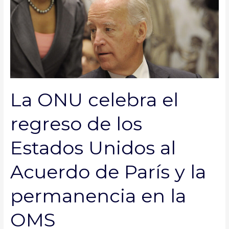
ONU
celebra
el
regreso
de
los
Estados
Unidos
La ONU celebra el
al
Acuerdo
regreso de los
de
París
Estados Unidos al
y
la
Acuerdo de París y la
permanencia
en
permanencia en la
la
OMS
OMS