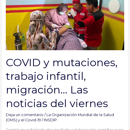
y
mutaciones,
trabajo
infantil,
migración…
Las
noticias
del
COVID y mutaciones,
viernes
trabajo infantil,
migración… Las
noticias del viernes
Deja un comentario
/
La Organización Mundial de la Salud
(OMS) y el Covid-19
/
INSDIP
Comité mundial pide desarrollado colaboración científica para