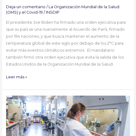
Deja un comentario
/
La Organización Mundial de la Salud
(OMS) y el Covid-19
/
INSDIP
El presidente Joe Biden ha firmado una orden ejecutiva para
que su país se una nuevamente al Acuerdo de París, firmado
por 194 naciones, y que busca mantener el aumento de la
temperatura global de este siglo por debajo de los 2°C para
evitar más eventos climáticos extremos. El mandatario
también firmó otra orden ejecutiva que evita la salida de los
Estados Unidos de la Organización Mundial de la Salud.
Leer más »
La
mayoría
de
países
de
las