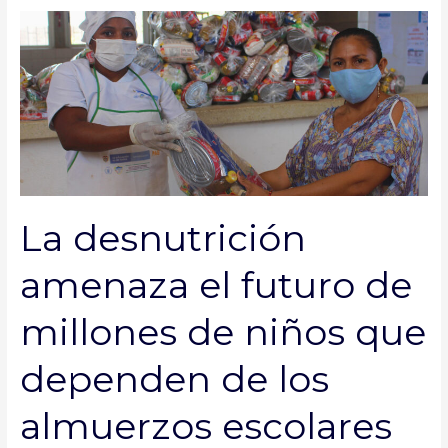
La
desnutrición
amenaza
el
futuro
de
millones
de
niños
La desnutrición
que
dependen
amenaza el futuro de
de
los
millones de niños que
almuerzos
escolares
dependen de los
almuerzos escolares