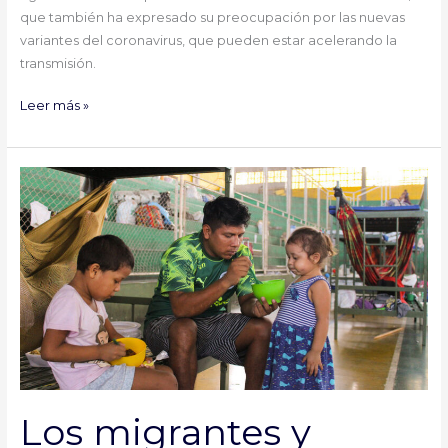
que también ha expresado su preocupación por las nuevas
variantes del coronavirus, que pueden estar acelerando la
transmisión.
Leer más »
Los
migrantes
y
refugiados
han
de
recibir
el
mismo
trato
a
Los migrantes y
la