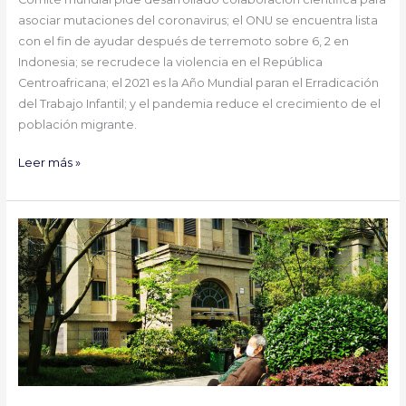
asociar mutaciones del coronavirus; el ONU se encuentra lista
con el fin de ayudar después de terremoto sobre 6, 2 en
Indonesia; se recrudece la violencia en el República
Centroafricana; el 2021 es la Año Mundial paran el Erradicación
del Trabajo Infantil; y el pandemia reduce el crecimiento de el
población migrante.
Leer más »
La
misión
de
la
OMS
para
investigar
el
origen