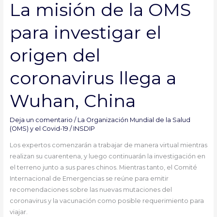
La misión de la OMS
del
coronavirus
para investigar el
llega
a
origen del
Wuhan,
China
coronavirus llega a
Wuhan, China
Deja un comentario
/
La Organización Mundial de la Salud
(OMS) y el Covid-19
/
INSDIP
Los expertos comenzarán a trabajar de manera virtual mientras
realizan su cuarentena, y luego continuarán la investigación en
el terreno junto a sus pares chinos. Mientras tanto, el Comité
Internacional de Emergencias se reúne para emitir
recomendaciones sobre las nuevas mutaciones del
coronavirus y la vacunación como posible requerimiento para
viajar.