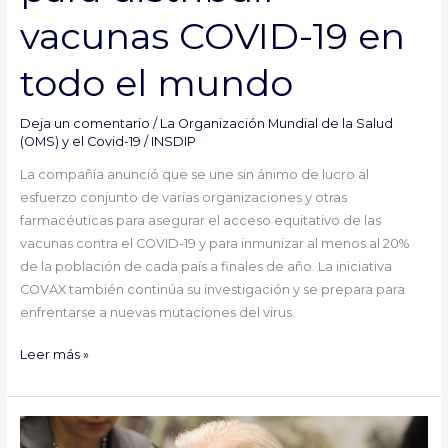
en
vacunas COVID-19 en
todo
el
todo el mundo
mundo
Deja un comentario
/
La Organización Mundial de la Salud
(OMS) y el Covid-19
/
INSDIP
La compañía anunció que se une sin ánimo de lucro al
esfuerzo conjunto de varias organizaciones y otras
farmacéuticas para asegurar el acceso equitativo de las
vacunas contra el COVID-19 y para inmunizar al menos al 20%
de la población de cada país a finales de año. La iniciativa
COVAX también continúa su investigación y se prepara para
enfrentarse a nuevas mutaciones del virus.
Leer más »
La