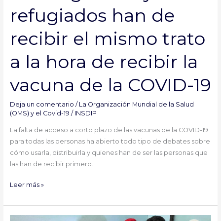
hora
refugiados han de
de
recibir
recibir el mismo trato
la
vacuna
a la hora de recibir la
de
la
vacuna de la COVID-19
COVID-
19
Deja un comentario
/
La Organización Mundial de la Salud
(OMS) y el Covid-19
/
INSDIP
La falta de acceso a corto plazo de las vacunas de la COVID-19
para todas las personas ha abierto todo tipo de debates sobre
cómo usarla, distribuirla y quienes han de ser las personas que
las han de recibir primero.
Leer más »
COVID