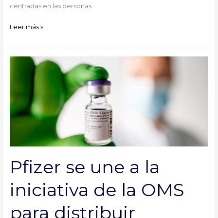
centradas en las personas.
Leer más »
Pfizer
se
une
a
la
iniciativa
de
la
OMS
Pfizer se une a la
para
distribuir
iniciativa de la OMS
vacunas
COVID-
para distribuir
19