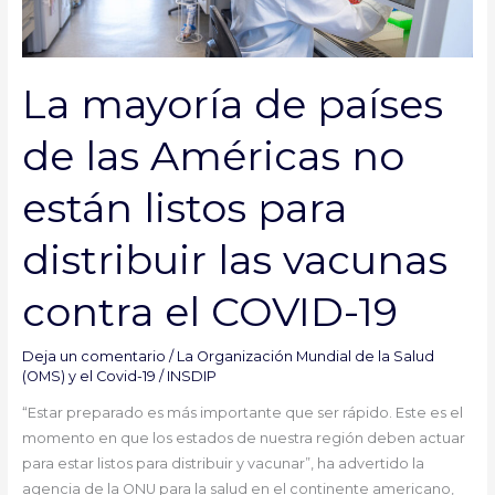
Américas
no
están
La mayoría de países
listos
para
de las Américas no
distribuir
las
están listos para
vacunas
contra
distribuir las vacunas
el
COVID-
contra el COVID-19
19
Deja un comentario
/
La Organización Mundial de la Salud
(OMS) y el Covid-19
/
INSDIP
“Estar preparado es más importante que ser rápido. Este es el
momento en que los estados de nuestra región deben actuar
para estar listos para distribuir y vacunar”, ha advertido la
agencia de la ONU para la salud en el continente americano,