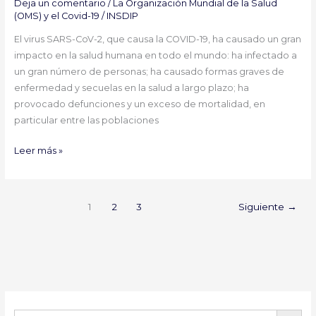
Deja un comentario
/
La Organización Mundial de la Salud
(OMS) y el Covid-19
/
INSDIP
El virus SARS-CoV-2, que causa la COVID-19, ha causado un gran
impacto en la salud humana en todo el mundo: ha infectado a
un gran número de personas; ha causado formas graves de
enfermedad y secuelas en la salud a largo plazo; ha
provocado defunciones y un exceso de mortalidad, en
particular entre las poblaciones
Leer más »
1
2
3
Siguiente
→
BOTÓN DE B
Buscar: