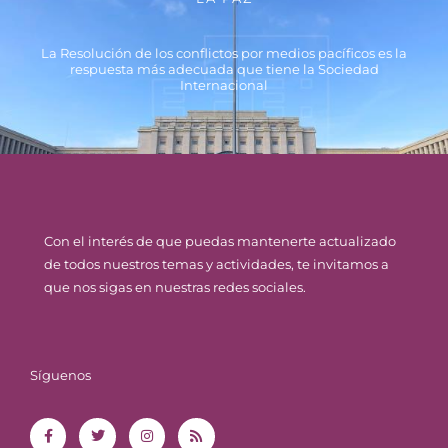
La Resolución de los conflictos por medios pacíficos es la
respuesta más adecuada que tiene la Sociedad
Internacional
Con el interés de que puedas mantenerte actualizado
de todos nuestros temas y actividades, te invitamos a
que nos sigas en nuestras redes sociales.
Síguenos
F
T
I
R
a
w
n
s
c
i
s
s
e
t
t