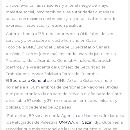
Unidos levantar las sanciones, y ante el riesgo de mayor
malestar social, instó también a las autoridades cubanas a
actuar con máxima contención y respetar las libertades de
expresión, asociación y reunión pacífica.
Guterres honra a 136 trabajadores de la ONU fallecidos en
servicio y alerta sobre el costo humano en Gaza
Foto de la ONU/ Eskinder Debebe
El Secretario General
António Guterres (derecha) enciende una vela junto con la
Presidenta de la Asamblea General, Annalena Baerbock
(centro), y la Presidenta del Consejo de Seguridad, la
Embajadora Leonor Zalabata Torres de Colombia.
El
Secretario General
de la ONU, António Guterres, rindió
homenaje a 136 miembros del personal de Naciones Unidas
que perdieron la vida en acto de servicio el año pasado. Entre
ellos había 97 civiles y 39 miembros uniformados, militares y
policías, procedentes de 32 países.
“Entre ellos, 80 servían con la Agencia de Naciones Unidas para
los Refugiados de Palestina,
UNRWA
, en
Gaza
”, dijo Guterres, al
recordar que más personal de la ONU ha muerto allí que en