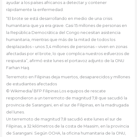
ayudar a los países africanos a detectar y contener
rápidamente la enfermedad.
“El brote se está desarrollando en medio de una crisis
humanitaria que ya era grave. Casi 15 millones de personas en
la República Democrática del Congo necesitan asistencia
humanitaria, mientras que más de la mitad de todos los
desplazados – unos 3,4 millones de personas – viven en zonas
afectadas por el brote, lo que complica nuestros esfuerzos de
respuesta”, afirmó este lunes el portavoz adjunto de la ONU
Farhan Haq.
Terremoto en Filipinas deja muertos, desaparecidos y millones
de estudiantes afectados
© Wikimedia/ BFP Filipinas
Los equipos de rescate
respondieron a un terremoto de magnitud 7,8 que sacudió la
provincia de Sarangani, en el sur de Filipinas, en la madrugada
del lunes.
Un terremoto de magnitud 7,8 sacudió este lunes el sur de
Filipinas, a 32 kilómetros de la costa de Maasim, en la provincia
de Sarangani. Según OCHA, la oficina humanitaria de la ONU,