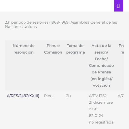
Ir
ME
al
PRI
contenido
23º período de sesiones (1968-1969) Asamblea General de las
Naciones Unidas
Número de
Plen. o
Tema del
Acta de la
Proy
resolución
Comisión
programa
sesión/
reso
Fecha/
Comunicado
de Prensa
(en inglés)/
votación
A/RES/2492(XXIII)
Plen.
3b
A/PV.1752
A/722
21 diciembre
1968
82-0-24
no registrada