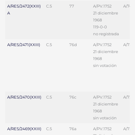
A/RES/2472(XXIII)
C.5
77
A/PV.1752
A/745
A
21 diciembre
1968
119-0-0
no registrada
A/RES/2471(XXIII)
C.5
76d
A/PV.1752
A/731
21 diciembre
1968
sin votación
A/RES/2470(XXIII)
C.5
76c
A/PV.1752
A/731
21 diciembre
1968
sin votación
A/RES/2469(XXIII)
C.5
76a
A/PV.1752
A/7311