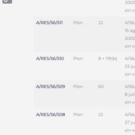
2002
Copy
sin 
Link
A/RES/56/511
Plen.
22
A/56
15 a
2002
sin 
A/RES/56/510
Plen.
8 + 119(b)
A/56
23 ju
sin 
A/RES/56/509
Plen.
60
A/56
8 jul
sin 
A/RES/56/508
Plen.
22
A/56
27 j
sin 