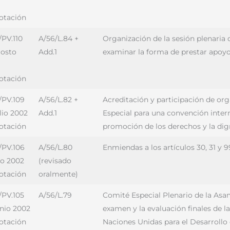
votación
/PV.110
A/56/L.84 +
Organización de la sesión plenaria 
gosto
Add.1
examinar la forma de prestar apoyo 
votación
/PV.109
A/56/L.82 +
Acreditación y participación de o
lio 2002
Add.1
Especial para una convención intern
votación
promoción de los derechos y la dig
/PV.106
A/56/L.80
Enmiendas a los artículos 30, 31 y
io 2002
(revisado
votación
oralmente)
/PV.105
A/56/L.79
Comité Especial Plenario de la Asa
unio 2002
examen y la evaluación finales de 
votación
Naciones Unidas para el Desarrollo 