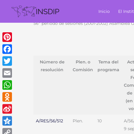
Ir
al
Inicio
El Insti
contenido
56º período de sesiones (2001-2002) Asamblea G
Pinterest
Facebook
Número de
Plen. o
Tema del
Act
resolución
Comisión
programa
s
Twitter
F
Email
Com
de
WhatsApp
(en 
Odnoklassniki
vo
Sina
A/RES/56/512
Plen.
10
A/56
Weibo
9 se
Qzone