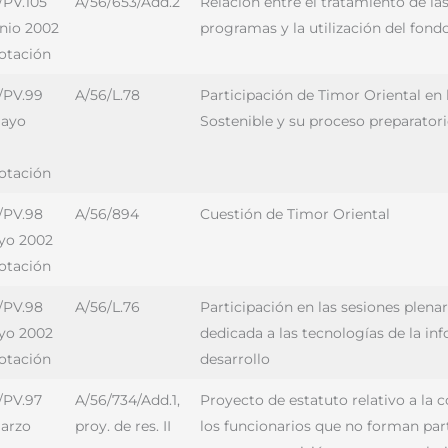
/PV.105
A/56/653/Add.2
Relación entre el tratamiento de la
unio 2002
programas y la utilización del fond
votación
/PV.99
A/56/L.78
Participación de Timor Oriental en
mayo
Sostenible y su proceso preparator
votación
/PV.98
A/56/894
Cuestión de Timor Oriental
yo 2002
votación
/PV.98
A/56/L.76
Participación en las sesiones plena
yo 2002
dedicada a las tecnologías de la in
votación
desarrollo
/PV.97
A/56/734/Add.1,
Proyecto de estatuto relativo a la 
arzo
proy. de res. II
los funcionarios que no forman part