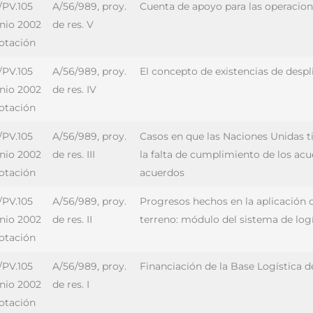
/PV.105
A/56/989, proy.
Cuenta de apoyo para las operacio
unio 2002
de res. V
votación
/PV.105
A/56/989, proy.
El concepto de existencias de despl
unio 2002
de res. IV
votación
/PV.105
A/56/989, proy.
Casos en que las Naciones Unidas 
unio 2002
de res. III
la falta de cumplimiento de los acu
votación
acuerdos
/PV.105
A/56/989, proy.
Progresos hechos en la aplicación d
unio 2002
de res. II
terreno: módulo del sistema de logí
votación
/PV.105
A/56/989, proy.
Financiación de la Base Logística de
unio 2002
de res. I
votación