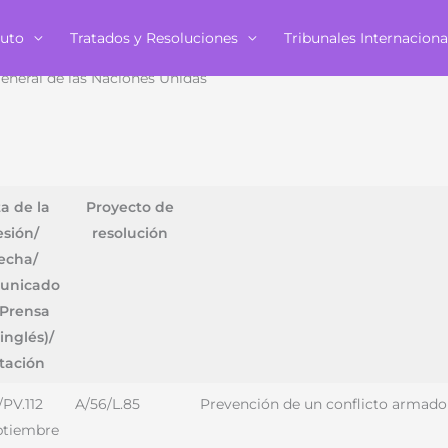
tuto
Tratados y Resoluciones
Tribunales Internaciona
eneral de las Naciones Unidas
a de la
Proyecto de
esión/
resolución
echa/
unicado
 Prensa
inglés)/
tación
/PV.112
A/56/L.85
Prevención de un conflicto armado
ptiembre