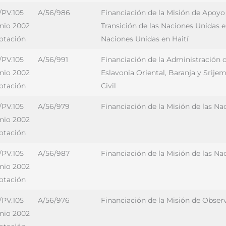
/PV.105
A/56/986
Financiación de la Misión de Apoyo 
unio 2002
Transición de las Naciones Unidas en 
votación
Naciones Unidas en Haití
/PV.105
A/56/991
Financiación de la Administración 
unio 2002
Eslavonia Oriental, Baranja y Srije
votación
Civil
/PV.105
A/56/979
Financiación de la Misión de las N
unio 2002
votación
/PV.105
A/56/987
Financiación de la Misión de las Na
unio 2002
votación
/PV.105
A/56/976
Financiación de la Misión de Obser
unio 2002