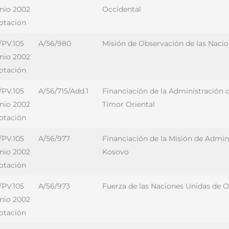
unio 2002
Occidental
votación
/PV.105
A/56/980
Misión de Observación de las Nacio
unio 2002
votación
/PV.105
A/56/715/Add.1
Financiación de la Administración d
unio 2002
Timor Oriental
votación
/PV.105
A/56/977
Financiación de la Misión de Admin
unio 2002
Kosovo
votación
/PV.105
A/56/973
Fuerza de las Naciones Unidas de O
unio 2002
votación