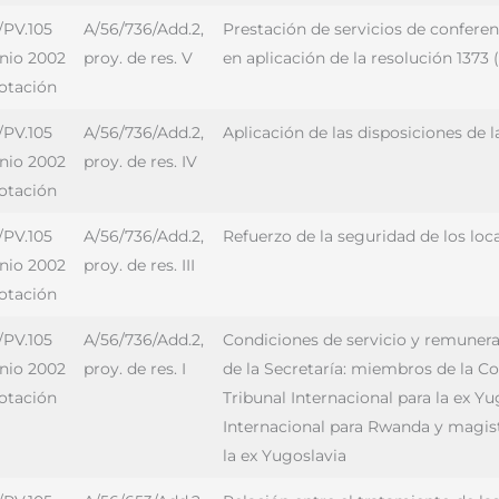
/PV.105
A/56/736/Add.2,
Prestación de servicios de conferen
unio 2002
proy. de res. V
en aplicación de la resolución 1373
votación
/PV.105
A/56/736/Add.2,
Aplicación de las disposiciones de 
unio 2002
proy. de res. IV
votación
/PV.105
A/56/736/Add.2,
Refuerzo de la seguridad de los loc
unio 2002
proy. de res. III
votación
/PV.105
A/56/736/Add.2,
Condiciones de servicio y remunera
unio 2002
proy. de res. I
de la Secretaría: miembros de la Co
votación
Tribunal Internacional para la ex Y
Internacional para Rwanda y magist
la ex Yugoslavia