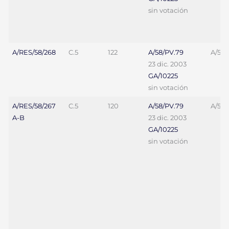
sin votación
A/RES/58/268
C.5
122
A/58/PV.79
A/58/
23 dic. 2003
GA/10225
sin votación
A/RES/58/267
C.5
120
A/58/PV.79
A/58/
A-B
23 dic. 2003
GA/10225
sin votación