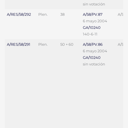
sin votación
A/RES/58/292
Plen.
38
A/58/PV.87
A/58/
6 mayo 2004
GA/10240
140-6-11
A/RES/58/291
Plen.
50 + 60
A/58/PV.86
A/58/
6 mayo 2004
GA/10240
sin votación