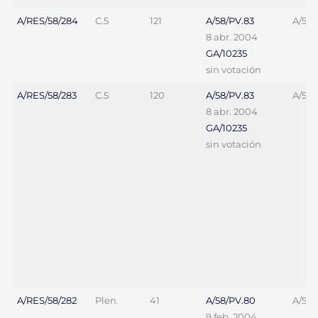
A/RES/58/284
C.5
121
A/58/PV.83
A/58/
8 abr. 2004
GA/10235
sin votación
A/RES/58/283
C.5
120
A/58/PV.83
A/58/
8 abr. 2004
GA/10235
sin votación
A/RES/58/282
Plen.
41
A/58/PV.80
A/58/
9 feb. 2004