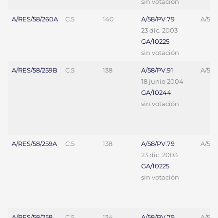
sin votación
A/RES/58/260A
C.5
140
A/58/PV.79
A/58/
23 dic. 2003
GA/10225
sin votación
A/RES/58/259B
C.5
138
A/58/PV.91
A/58/
18 junio 2004
GA/10244
sin votación
A/RES/58/259A
C.5
138
A/58/PV.79
A/58/
23 dic. 2003
GA/10225
sin votación
A/RES/58/258
C.5
134
A/58/PV.79
A/58/