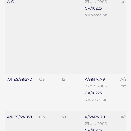
A-C
23 dic. 2003
proy. 
GA/10225
sin votación
A/RES/58/270
C.5
121
A/58/PV.79
A/58/
23 dic. 2003
proy. 
GA/10225
sin votación
A/RES/58/269
C.5
59
A/58/PV.79
A/58/
23 dic. 2003
GA/10225