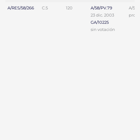
A/RES/58/266
C.5
120
A/58/PV.79
A/58/
23 dic. 2003
proy. 
GA/10225
sin votación