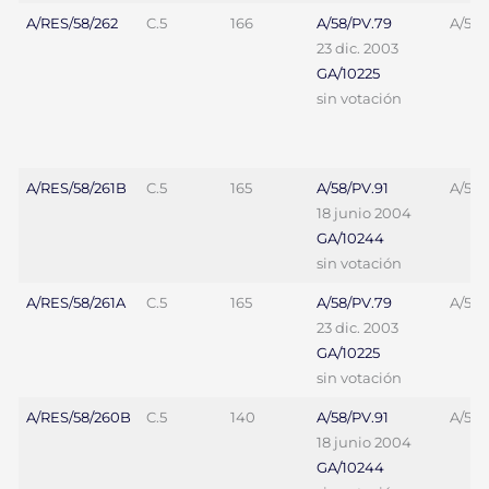
A/RES/58/262
C.5
166
A/58/PV.79
A/58/
23 dic. 2003
GA/10225
sin votación
A/RES/58/261B
C.5
165
A/58/PV.91
A/58/
18 junio 2004
GA/10244
sin votación
A/RES/58/261A
C.5
165
A/58/PV.79
A/58/
23 dic. 2003
GA/10225
sin votación
A/RES/58/260B
C.5
140
A/58/PV.91
A/58/
18 junio 2004
GA/10244