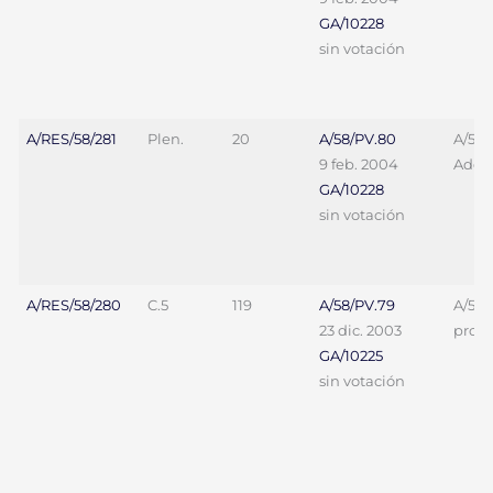
GA/10228
sin votación
A/RES/58/281
Plen.
20
A/58/PV.80
A/58/
9 feb. 2004
Add.1
GA/10228
sin votación
A/RES/58/280
C.5
119
A/58/PV.79
A/58/
23 dic. 2003
proy. 
GA/10225
sin votación