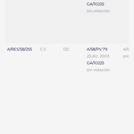
GA/10225
sin votación
A/RES/58/255
C.5
132
A/58/PV.79
A/58/
23 dic. 2003
proy. 
GA/10225
sin votación