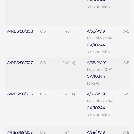
sin votación
A/RES/58/308
C.5
146
A/58/PV.91
A/58/
18 junio 2004
GA/10244
sin votación
A/RES/58/307
C.5
145 (b)
A/58/PV.91
A/58/
18 junio 2004
GA/10244
131-2-0
A/RES/58/306
C.5
145 (a)
A/58/PV.91
A/58/
18 junio 2004
GA/10244
sin votación
A/RES/58/305
C.5
144
A/58/PV.91
A/58/