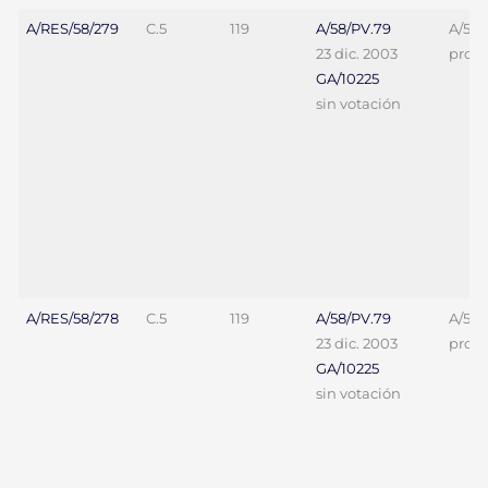
A/RES/58/279
C.5
119
A/58/PV.79
A/58/
23 dic. 2003
proy. 
GA/10225
sin votación
A/RES/58/278
C.5
119
A/58/PV.79
A/58/
23 dic. 2003
proy. 
GA/10225
sin votación