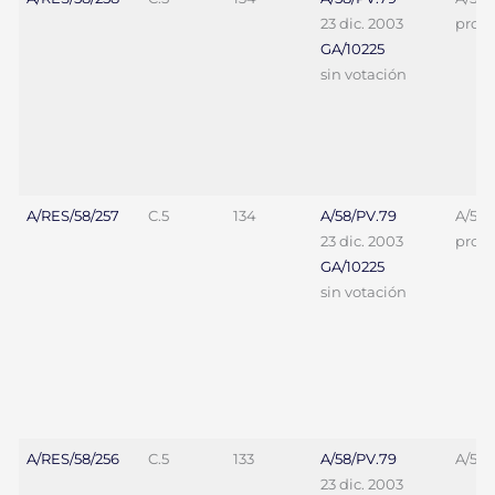
23 dic. 2003
proy. 
GA/10225
sin votación
A/RES/58/257
C.5
134
A/58/PV.79
A/58/
23 dic. 2003
proy. 
GA/10225
sin votación
A/RES/58/256
C.5
133
A/58/PV.79
A/58/
23 dic. 2003