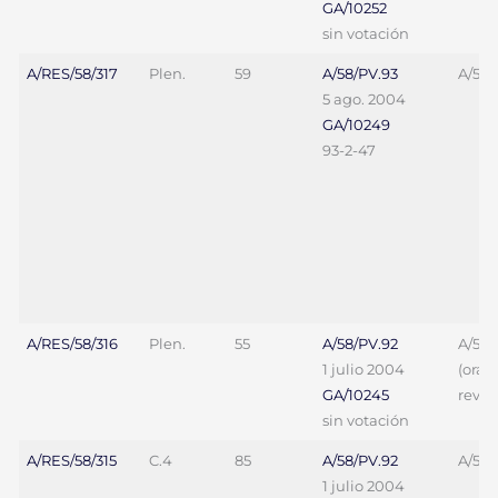
GA/10252
sin votación
A/RES/58/317
Plen.
59
A/58/PV.93
A/58/
5 ago. 2004
GA/10249
93-2-47
A/RES/58/316
Plen.
55
A/58/PV.92
A/58/
1 julio 2004
(ora
GA/10245
revis
sin votación
A/RES/58/315
C.4
85
A/58/PV.92
A/58/
1 julio 2004