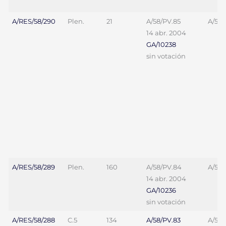
A/RES/58/290
Plen.
21
A/58/PV.85
A/58/
14 abr. 2004
GA/10238
sin votación
A/RES/58/289
Plen.
160
A/58/PV.84
A/58/
14 abr. 2004
GA/10236
sin votación
A/RES/58/288
C.5
134
A/58/PV.83
A/58/