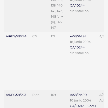
138, 140,
GA/10244
141, 142,
sin votación
145 (a) +
(b), 146,
147
A/RES/58/294
C.5
121
A/58/PV.91
A/58/
18 junio 2004
GA/10244
sin votación
A/RES/58/293
Plen.
169
A/58/PV.90
A/58/
10 junio 2004
Add.1
GA/10243
+
Corr.1