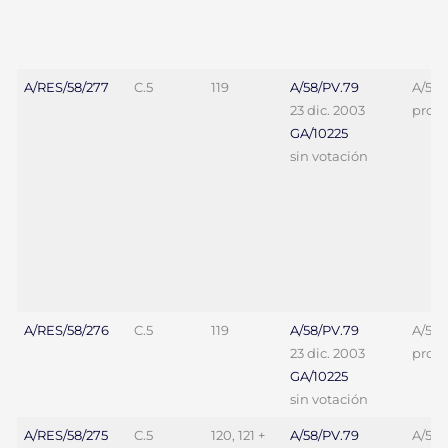
A/RES/58/277
C.5
119
A/58/PV.79
A/58/
23 dic. 2003
proy. 
GA/10225
sin votación
A/RES/58/276
C.5
119
A/58/PV.79
A/58/
23 dic. 2003
proy. 
GA/10225
sin votación
A/RES/58/275
C.5
120, 121 +
A/58/PV.79
A/58/