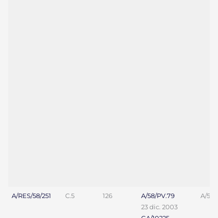
A/RES/58/251
C.5
126
A/58/PV.79
A/58/
23 dic. 2003