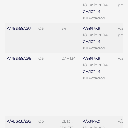
18 junio 2004
proy. 
GA/10244
sin votación
A/RES/58/297
C.5
134
A/58/PV.91
A/58/
18 junio 2004
proy. 
GA/10244
sin votación
A/RES/58/296
C.5
127 + 134
A/58/PV.91
A/58/
18 junio 2004
GA/10244
sin votación
A/RES/58/295
C.5
121, 131,
A/58/PV.91
A/58/
134, 137,
18 junio 2004