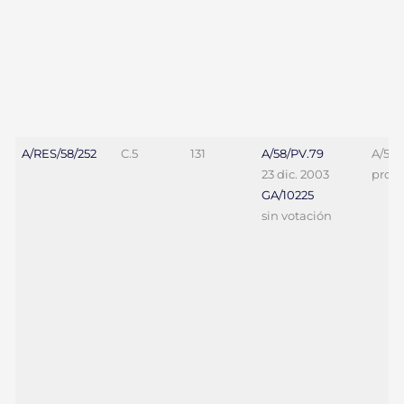
A/RES/58/252
C.5
131
A/58/PV.79
A/58/
23 dic. 2003
proy. 
GA/10225
sin votación