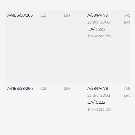
A/RES/58/265
C.5
120
A/58/PV.79
A/58/
23 dic. 2003
proy. 
GA/10225
sin votación
A/RES/58/264
C.5
120
A/58/PV.79
A/58/
23 dic. 2003
proy. 
GA/10225
sin votación