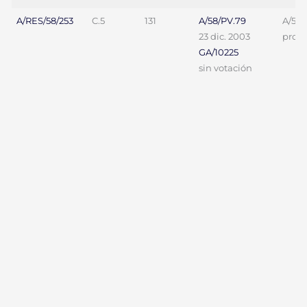
A/RES/58/253
C.5
131
A/58/PV.79
A/58/
23 dic. 2003
proy. 
GA/10225
sin votación