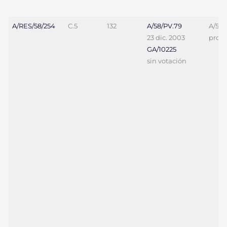
A/RES/58/254
C.5
132
A/58/PV.79
A/58/
23 dic. 2003
proy. 
GA/10225
sin votación