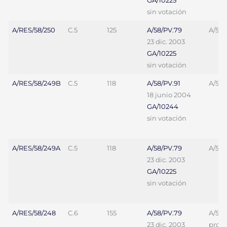
GA/10225
sin votación
A/RES/58/250
C.5
125
A/58/PV.79
A/58/
23 dic. 2003
GA/10225
sin votación
A/RES/58/249B
C.5
118
A/58/PV.91
A/58/
18 junio 2004
GA/10244
sin votación
A/RES/58/249A
C.5
118
A/58/PV.79
A/58/
23 dic. 2003
GA/10225
sin votación
A/RES/58/248
C.6
155
A/58/PV.79
A/58/
23 dic. 2003
proy. 