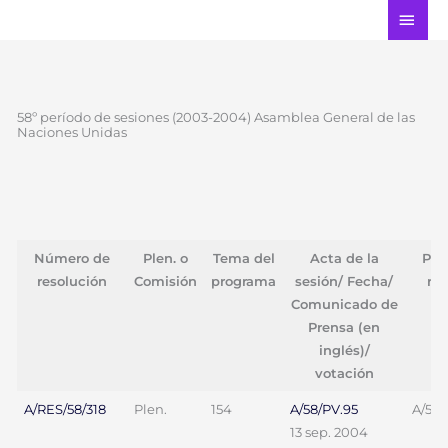
Ir
ME
al
PRI
contenido
58º período de sesiones (2003-2004) Asamblea General de las
Naciones Unidas
Número de
Plen. o
Tema del
Acta de la
Pro
resolución
Comisión
programa
sesión/ Fecha/
re
Comunicado de
Prensa (en
inglés)/
votación
A/RES/58/318
Plen.
154
A/58/PV.95
A/58/
13 sep. 2004