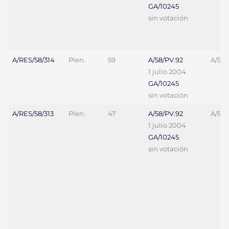
GA/10245
sin votación
A/RES/58/314
Plen.
59
A/58/PV.92
A/58/
1 julio 2004
GA/10245
sin votación
A/RES/58/313
Plen.
47
A/58/PV.92
A/58/
1 julio 2004
GA/10245
sin votación