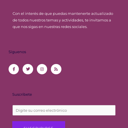
Con el interés de que puedas mantenerte actualizado
de todos nuestros temas y actividades, te invitamos a
que nos sigas en nuestras redes sociales.
Síguenos
F
T
I
R
a
w
n
s
c
i
s
s
e
t
t
b
t
a
o
e
g
o
r
r
k
a
-
m
f
Suscríbete