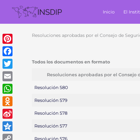
Ir
al
Inicio
El Insti
contenido
Resoluciones aprobadas por el Consejo de Seguri
Pinterest
Facebook
Todos los documentos en formato
Twitter
Resoluciones aprobadas por el Consejo 
Email
Resolución 580
WhatsApp
Resolución 579
Odnoklassniki
Resolución 578
Sina
Resolución 577
Weibo
Qzone
Resolución 576