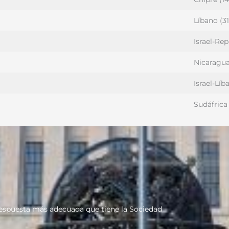
Líbano (3
Israel-Rep
Nicaragua
Israel-Líb
Sudáfrica
 respuesta más adecuada que tiene la Sociedad