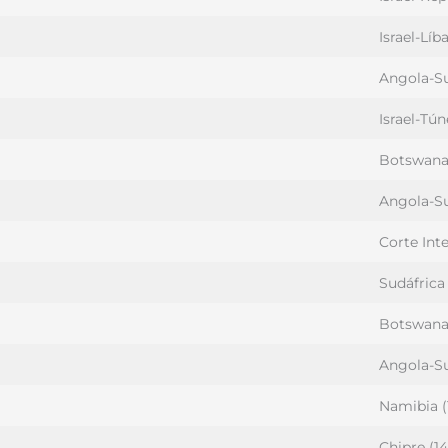
Israel-Líb
Angola-Su
Israel-Tú
Botswana-
Angola-Su
Corte Int
Sudáfrica 
Botswana-
Angola-Su
Namibia (
Chipre (14