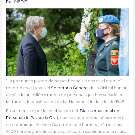
Por
INSDIP
“La paz nunca puede darse por hecha. La paz es el premio”,
recordó este jueves el
Secretario General
de la ONU al honrar
al más de un millón y medio de personas que han servido en
las tareas de pacificación de las Naciones Unidas desde 1948.
En un mensaje por la celebración del
Día Internacional del
Personal de Paz de la ONU
, que se conmemora oficialmente
este domingo, António Guterres rindió homenaje “a los casi
4200 héroes y heroínas que sacrificaron sus vidas por la causa