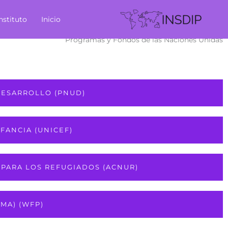
I
Instituto
Inicio
a
contenid
Programas y Fondos de las Naciones Unidas
DESARROLLO (PNUD)
FANCIA (UNICEF)
 PARA LOS REFUGIADOS (ACNUR)
MA) (WFP)