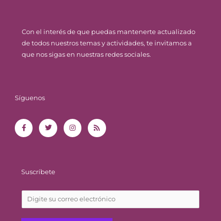
Con el interés de que puedas mantenerte actualizado
de todos nuestros temas y actividades, te invitamos a
que nos sigas en nuestras redes sociales.
Síguenos
F
T
I
R
a
w
n
s
c
i
s
s
e
t
t
b
t
a
o
e
g
o
r
r
k
a
-
m
f
Suscríbete