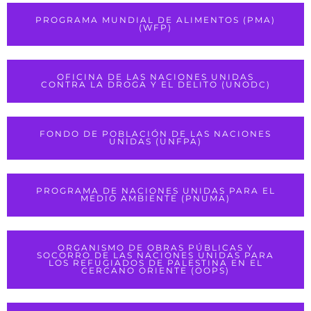
PROGRAMA MUNDIAL DE ALIMENTOS (PMA)
(WFP)
OFICINA DE LAS NACIONES UNIDAS
CONTRA LA DROGA Y EL DELITO (UNODC)
FONDO DE POBLACIÓN DE LAS NACIONES
UNIDAS (UNFPA)
PROGRAMA DE NACIONES UNIDAS PARA EL
MEDIO AMBIENTE (PNUMA)
ORGANISMO DE OBRAS PÚBLICAS Y
SOCORRO DE LAS NACIONES UNIDAS PARA
LOS REFUGIADOS DE PALESTINA EN EL
CERCANO ORIENTE (OOPS)