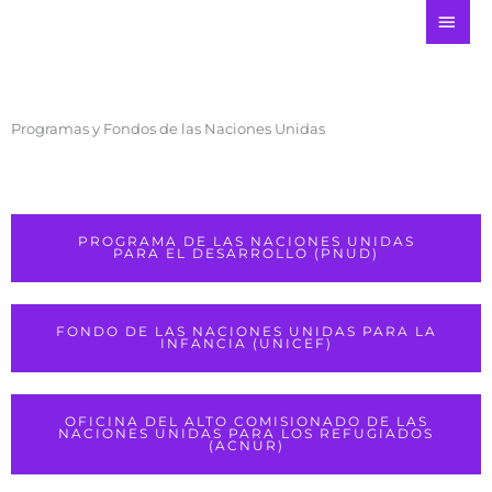
Ir
ME
al
PRI
contenido
Programas y Fondos de las Naciones Unidas
PROGRAMA DE LAS NACIONES UNIDAS
PARA EL DESARROLLO (PNUD)
FONDO DE LAS NACIONES UNIDAS PARA LA
INFANCIA (UNICEF)
OFICINA DEL ALTO COMISIONADO DE LAS
NACIONES UNIDAS PARA LOS REFUGIADOS
(ACNUR)