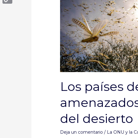
oriental
Copy
amenazados
Link
por
la
langosta
del
desierto
Los países de
amenazados 
del desierto
Deja un comentario
/
La ONU y la C