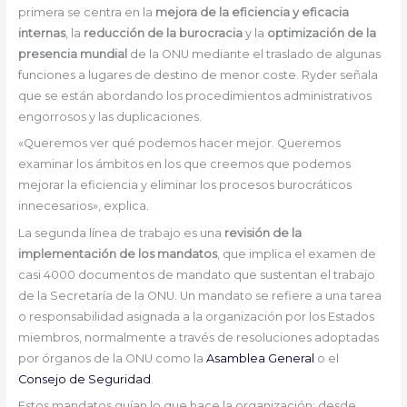
primera se centra en la
mejora de la eficiencia y eficacia
internas
, la
reducción de la burocracia
y la
optimización de la
presencia mundial
de la ONU mediante el traslado de algunas
funciones a lugares de destino de menor coste. Ryder señala
que se están abordando los procedimientos administrativos
engorrosos y las duplicaciones.
«Queremos ver qué podemos hacer mejor. Queremos
examinar los ámbitos en los que creemos que podemos
mejorar la eficiencia y eliminar los procesos burocráticos
innecesarios», explica.
La segunda línea de trabajo es una
revisión de la
implementación de los mandatos
, que implica el examen de
casi 4000 documentos de mandato que sustentan el trabajo
de la Secretaría de la ONU. Un mandato se refiere a una tarea
o responsabilidad asignada a la organización por los Estados
miembros, normalmente a través de resoluciones adoptadas
por órganos de la ONU como la
Asamblea General
o el
Consejo de Seguridad
.
Estos mandatos guían lo que hace la organización: desde