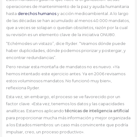
operaciones de mantenimiento de la paz y ayuda humanitaria
hasta
derechos humanos
y acción medioambiental. A lo largo
de las décadas se han acumulado al menos 40.000 mandatos,
que a veces se solapan o quedan obsoletos, razón por la cual
su revisión es un elemento clave de la iniciativa ONU80.
“Echémosles un vistazo”, dice Ryder. “Veamos dónde puede
haber duplicidades, dónde podemos priorizar y postergar, y
encontrar redundancias”.
Pero revisar esta montaña de mandatos no es nuevo. «Ya
hemos intentado este ejercicio antes. Ya en 2006 revisamos
estos voluminosos mandatos. No funcionó muy bien»,
reflexiona Ryder.
Esta vez, sin embargo, el proceso se ve favorecido por un
factor clave. «Esta vez, tenemos los datos y las capacidades
analíticas. Estamos aplicando
técnicas de inteligencia artificial
para proporcionar mucha más información y mejor organizada
a los Estados miembros: un caso más convincente que podría
impulsar, creo, un proceso productivo».