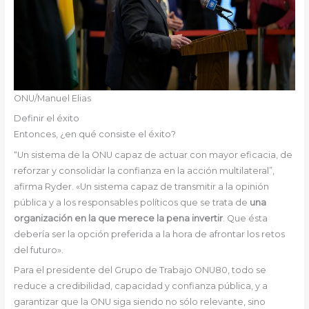
ONU/Manuel Elias
Definir el éxito
Entonces, ¿en qué consiste el éxito?
“Un sistema de la ONU capaz de actuar con mayor eficacia, de
reforzar y consolidar la confianza en la acción multilateral”,
afirma Ryder. «Un sistema capaz de transmitir a la opinión
pública y a los responsables políticos que se trata de
una
organización en la que merece la pena invertir
. Que ésta
debería ser la opción preferida a la hora de afrontar los retos
del futuro».
Para el presidente del Grupo de Trabajo ONU80, todo se
reduce a credibilidad, capacidad y confianza pública, y a
garantizar que la ONU siga siendo no sólo relevante, sino