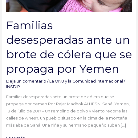
se
propaga
por
Familias
Yemen
desesperadas ante un
brote de cólera que se
propaga por Yemen
Deja un comentario
/
La ONU y la Comunidad Internacional
/
INSDIP
Familias desesperadas ante un brote de cólera que se
propaga por Yemen Por Rajat Madhok ALHESN, Saná, Yemen,
18 de julio de 2017 – Un remolino de polvo y viento recorre las
calles de Alhesn, un pueblo situado en la cima de la montaña
más alta de Saná. Una niña y su hermano pequeño suben […]