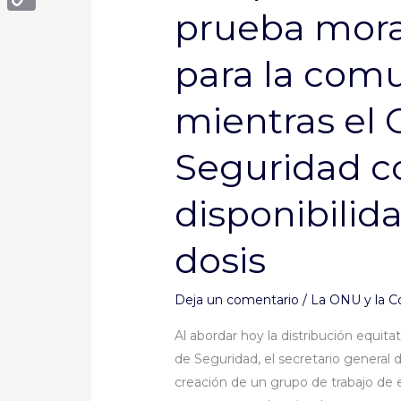
prueba mora
a
Copy
la
Link
para la comu
equidad
de
mientras el 
la
vacuna
Seguridad co
la
prueba
disponibilid
moral
más
dosis
importante
para
la
Deja un comentario
/
La ONU y la C
comunidad
Al abordar hoy la distribución equit
global,
de Seguridad, el secretario general 
mientras
creación de un grupo de trabajo de 
el