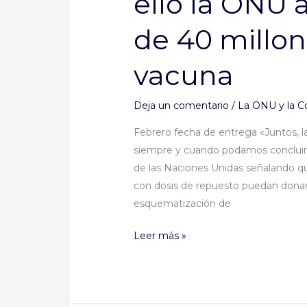
ello la ONU 
ello
de 40 millon
la
ONU
vacuna
anuncia
la
emisión
Deja un comentario
/
La ONU y la C
de
Febrero fecha de entrega «Juntos, l
40
siempre y cuando podamos concluir 
millones
de las Naciones Unidas señalando qu
de
con dosis de repuesto puedan donar
dosis
esquematización de
de
la
Leer más »
vacuna