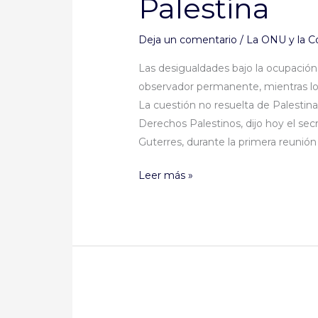
Palestina
de
las
Deja un comentario
/
La ONU y la C
conversaciones
Las desigualdades bajo la ocupación
de
observador permanente, mientras l
paz
La cuestión no resuelta de Palestin
con
Derechos Palestinos, dijo hoy el sec
Palestina
Guterres, durante la primera reunión
Leer más »
Secretario