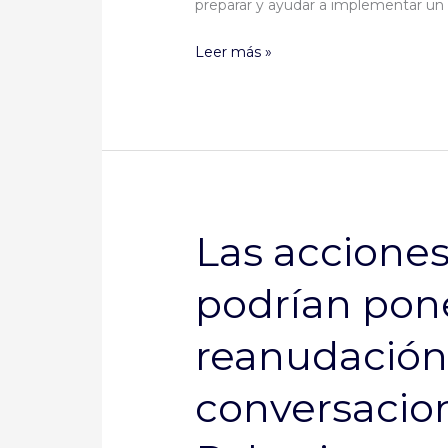
preparar y ayudar a implementar un 
Consejo
de
Leer más »
Seguridad
considera
la
disponibilidad
equitativa
de
dosis
Las acciones
Las
acciones
podrían pone
unilaterales
podrían
reanudación
poner
en
conversacio
peligro
la
reanudación