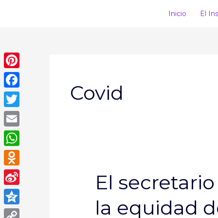
Ir
Inicio
El In
al
contenido
Pinterest
Covid
Facebook
Twitter
Email
WhatsApp
Odnoklassniki
El secretari
El
secretario
Sina
la equidad d
general
Weibo
Qzone
llama