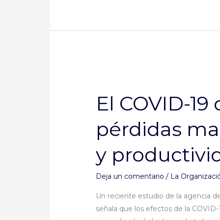
El
COVID-
El COVID-19
19
conduce
pérdidas mas
a
pérdidas
y productivi
masivas
de
ingresos
Deja un comentario
/
La Organizació
y
Un reciente estudio de la agencia d
productividad
señala que los efectos de la COVID