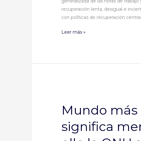
generalizada de las horas de trabajo 
recuperación lenta, desigual e incier
con políticas de recuperación centra
Leer más »
Mundo
más
Mundo más 
saludable
significa
significa me
menos
tensiones
por