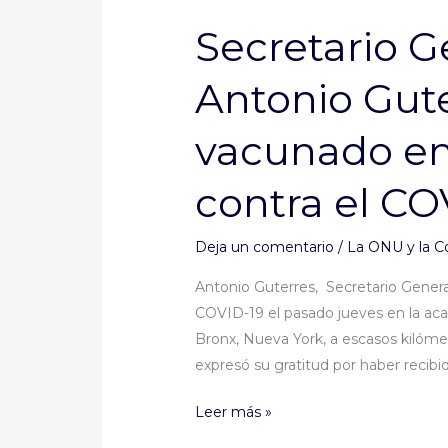
General
Secretario G
de
la
Antonio Gute
ONU,
Antonio
vacunado en
Guterres,
es
contra el CO
vacunado
en
Nueva
Deja un comentario
/
La ONU y la C
York
Antonio Guterres, Secretario Genera
contra
COVID-19 el pasado jueves en la ac
el
Bronx, Nueva York, a escasos kilómet
COVID-
expresó su gratitud por haber recibid
19
Leer más »