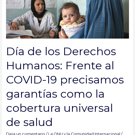
los
Derechos
Humanos:
Frente
al
COVID-
19
Día de los Derechos
precisamos
garantías
Humanos: Frente al
como
la
COVID-19 precisamos
cobertura
universal
garantías como la
de
salud
cobertura universal
de salud
Deja un comentario
/
La ONU y la Comunidad Internacional
/