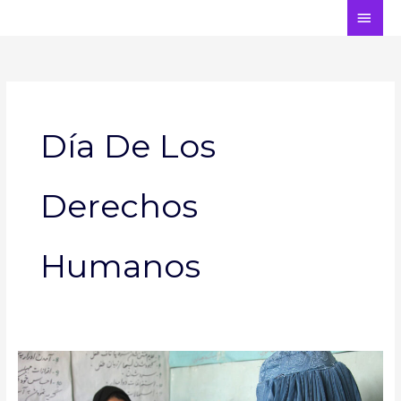
Ir
ME
al
PRI
contenido
Día De Los
Derechos
Humanos
Día
de