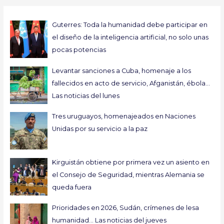
s
c
Guterres: Toda la humanidad debe participar en
a
el diseño de la inteligencia artificial, no solo unas
r
pocas potencias
p
o
Levantar sanciones a Cuba, homenaje a los
r
fallecidos en acto de servicio, Afganistán, ébola…
:
Las noticias del lunes
Tres uruguayos, homenajeados en Naciones
Unidas por su servicio a la paz
Kirguistán obtiene por primera vez un asiento en
el Consejo de Seguridad, mientras Alemania se
queda fuera
Prioridades en 2026, Sudán, crímenes de lesa
humanidad… Las noticias del jueves