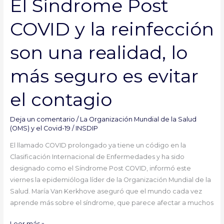
El Síndrome Post
realidad,
lo
COVID y la reinfección
más
seguro
son una realidad, lo
es
evitar
más seguro es evitar
el
contagio
el contagio
Deja un comentario
/
La Organización Mundial de la Salud
(OMS) y el Covid-19
/
INSDIP
El llamado COVID prolongado ya tiene un código en la
Clasificación Internacional de Enfermedades y ha sido
designado como el Síndrome Post COVID, informó este
viernes la epidemióloga líder de la Organización Mundial de la
Salud. María Van Kerkhove aseguró que el mundo cada vez
aprende más sobre el síndrome, que parece afectar a muchos
Leer más »