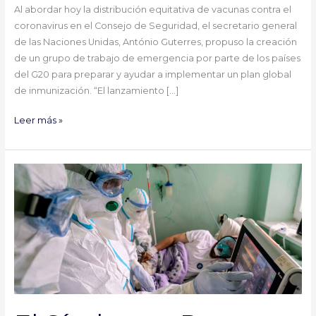
Al abordar hoy la distribución equitativa de vacunas contra el
la
coronavirus en el Consejo de Seguridad, el secretario general
disponibilidad
de las Naciones Unidas, António Guterres, propuso la creación
equitativa
de un grupo de trabajo de emergencia por parte de los países
de
del G20 para preparar y ayudar a implementar un plan global
dosis
de inmunización. “El lanzamiento […]
Leer más »
El
Síndrome
Post
COVID
y
la
reinfección
son
una