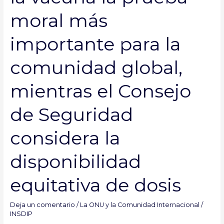
la
equidad
moral más
de
la
importante para la
vacuna
la
comunidad global,
prueba
moral
mientras el Consejo
más
importante
de Seguridad
para
la
considera la
comunidad
global,
disponibilidad
mientras
el
equitativa de dosis
Consejo
de
Deja un comentario
/
La ONU y la Comunidad Internacional
/
Seguridad
INSDIP
considera