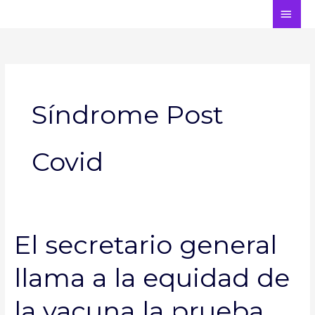
Ir
ME
al
PRI
contenido
Síndrome Post
Covid
El secretario general
El
secretario
llama a la equidad de
general
llama
a
la vacuna la prueba