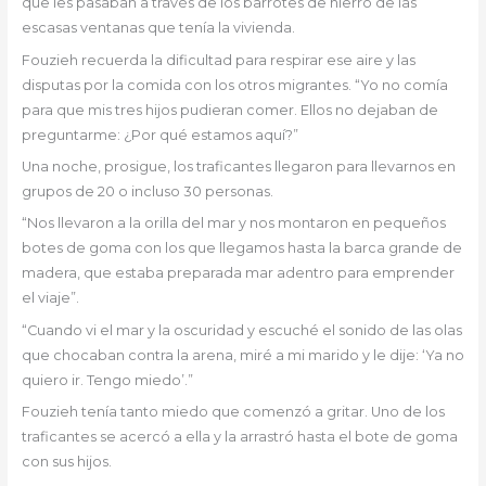
que les pasaban a través de los barrotes de hierro de las
escasas ventanas que tenía la vivienda.
Fouzieh recuerda la dificultad para respirar ese aire y las
disputas por la comida con los otros migrantes. “Yo no comía
para que mis tres hijos pudieran comer. Ellos no dejaban de
preguntarme: ¿Por qué estamos aquí?”
Una noche, prosigue, los traficantes llegaron para llevarnos en
grupos de 20 o incluso 30 personas.
“Nos llevaron a la orilla del mar y nos montaron en pequeños
botes de goma con los que llegamos hasta la barca grande de
madera, que estaba preparada mar adentro para emprender
el viaje”.
“Cuando vi el mar y la oscuridad y escuché el sonido de las olas
que chocaban contra la arena, miré a mi marido y le dije: ‘Ya no
quiero ir. Tengo miedo’.”
Fouzieh tenía tanto miedo que comenzó a gritar. Uno de los
traficantes se acercó a ella y la arrastró hasta el bote de goma
con sus hijos.