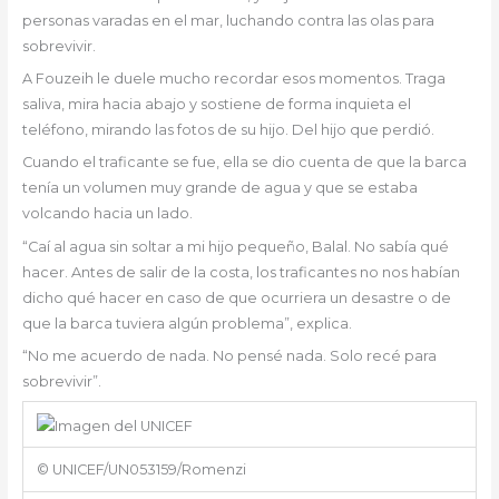
personas varadas en el mar, luchando contra las olas para
sobrevivir.
A Fouzeih le duele mucho recordar esos momentos. Traga
saliva, mira hacia abajo y sostiene de forma inquieta el
teléfono, mirando las fotos de su hijo. Del hijo que perdió.
Cuando el traficante se fue, ella se dio cuenta de que la barca
tenía un volumen muy grande de agua y que se estaba
volcando hacia un lado.
“Caí al agua sin soltar a mi hijo pequeño, Balal. No sabía qué
hacer. Antes de salir de la costa, los traficantes no nos habían
dicho qué hacer en caso de que ocurriera un desastre o de
que la barca tuviera algún problema”, explica.
“No me acuerdo de nada. No pensé nada. Solo recé para
sobrevivir”.
© UNICEF/UN053159/Romenzi