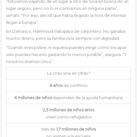
“Estuvimos viajando de un lugar a otro de Siria en busca de un
lugar seguro, pero no lo encontramos en ninguna parte”,
señaló. “Por eso, decidí que había llegado la hora de intentar
llegar a Europa”.
En Damasco, Mahmoud trabajaba de carpintero. No ganaba
mucho dinero, pero su familia vivía siempre con dignidad.
“Cuando eres pobre, ni siquiera puedes elegir cómo escapar;
solo puedes hacerlo gastando lo menos posible”, asegura. “Y
nosotros éramos cinco”.
La crisis siria en cifras *
6 años
de conflicto
6 millones de niños
dependen de la ayuda humanitaria
2,3 millones de niños sirios
viven como refugiados
Más de
1,7 millones de niños
no asisten a la escuela