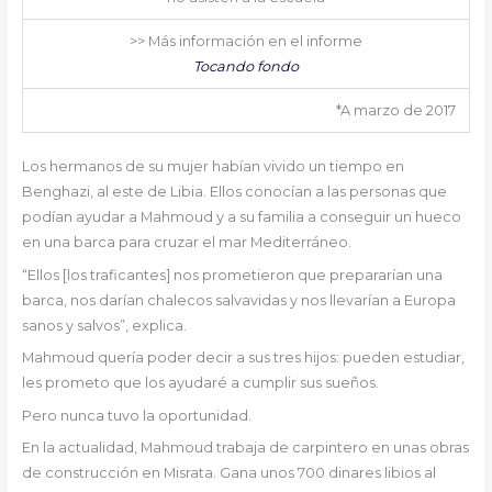
>> Más información en el informe
Tocando fondo
*A marzo de 2017
Los hermanos de su mujer habían vivido un tiempo en
Benghazi, al este de Libia. Ellos conocían a las personas que
podían ayudar a Mahmoud y a su familia a conseguir un hueco
en una barca para cruzar el mar Mediterráneo.
“Ellos [los traficantes] nos prometieron que prepararían una
barca, nos darían chalecos salvavidas y nos llevarían a Europa
sanos y salvos”, explica.
Mahmoud quería poder decir a sus tres hijos: pueden estudiar,
les prometo que los ayudaré a cumplir sus sueños.
Pero nunca tuvo la oportunidad.
En la actualidad, Mahmoud trabaja de carpintero en unas obras
de construcción en Misrata. Gana unos 700 dinares libios al