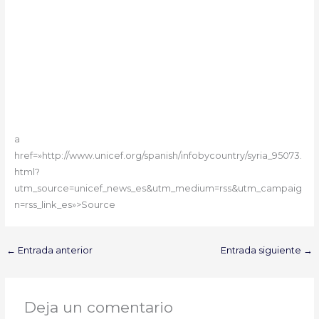
a
href=»http://www.unicef.org/spanish/infobycountry/syria_95073.
html?
utm_source=unicef_news_es&utm_medium=rss&utm_campaig
n=rss_link_es»>Source
←
Entrada anterior
Entrada siguiente
→
Deja un comentario