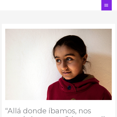
Ir
ME
al
PRI
contenido
“Allá donde íbamos, nos