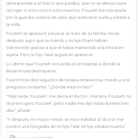
desesperada a un barco que pasaba, que no se detuvo para
recoger ni a los vivos ni a los muertos, Fouzieh fue rescatada
por la guardia costera de Libia, que la llevaron a ella y a Balal a
la orilla.
Fouzieh se apresuró a buscar al resto de su familia. Horas
después, supo que su marido y su hija Sham habían
sobrevivido gracias a que él había mantenido a la niña bien
sujeta. Pero su hijo Talal seguía sin aparecer.
Lo último que Fouzieh recuerda es el hospital, a donde la
llevaron tras desmayarse.
Fueron tres días seguidos de terapia intravenosa, miedo y una
pregunta constante: “¿Dónde está mi hijo?”
“‘Más tarde, Fouzieh’, me decía el doctor, ‘mañana, Fouzieh, no
te preocupes, Fouzieh’, pero nadie me dijo nada durante tres
días”, añade.
“Y después, mi mayor miedo se hizo realidad. El doctor me
mostró una fotografía de mi hijo Talal. Mi hijo estaba muerto”.