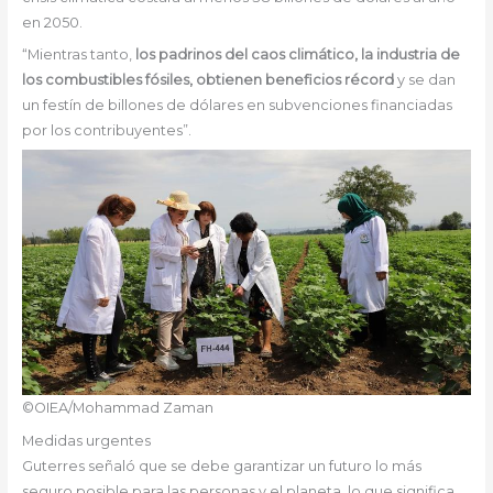
en 2050.
“Mientras tanto,
los padrinos del caos climático, la industria de
los combustibles fósiles, obtienen beneficios récord
y se dan
un festín de billones de dólares en subvenciones financiadas
por los contribuyentes”.
©OIEA/Mohammad Zaman
Medidas urgentes
Guterres señaló que se debe garantizar un futuro lo más
seguro posible para las personas y el planeta, lo que significa