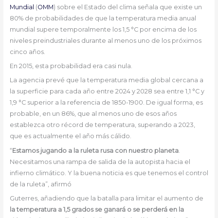
Mundial
(
OMM
) sobre el Estado del clima señala que existe un
80% de probabilidades de que la temperatura media anual
mundial supere temporalmente los 1,5 °C por encima de los
niveles preindustriales durante al menos uno de los próximos
cinco años.
En 2015, esta probabilidad era casi nula.
La agencia prevé que la temperatura media global cercana a
la superficie para cada año entre 2024 y 2028 sea entre 1,1 °C y
1,9 °C superior a la referencia de 1850-1900. De igual forma, es
probable, en un 86%, que al menos uno de esos años
establezca otro récord de temperatura, superando a 2023,
que es actualmente el año más cálido.
“
Estamos jugando a la ruleta rusa con nuestro planeta
.
Necesitamos una rampa de salida de la autopista hacia el
infierno climático. Y la buena noticia es que tenemos el control
de la ruleta”, afirmó
Guterres, añadiendo que la batalla para limitar el aumento de
la temperatura a 1,5 grados se ganará o se perderá en la