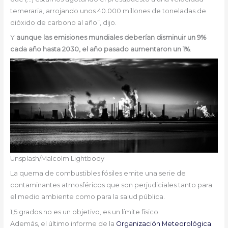
temeraria, arrojando unos 40.000 millones de toneladas de
dióxido de carbono al año”, dijo.
Y
aunque las emisiones mundiales deberían disminuir un 9%
cada año hasta 2030, el año pasado aumentaron un 1%
.
Unsplash/Malcolm Lightbody
La quema de combustibles fósiles emite una serie de
contaminantes atmosféricos que son perjudiciales tanto para
el medio ambiente como para la salud pública.
1,5 grados no es un objetivo, es un límite físico
Además, el último informe de la
Organización Meteorológica