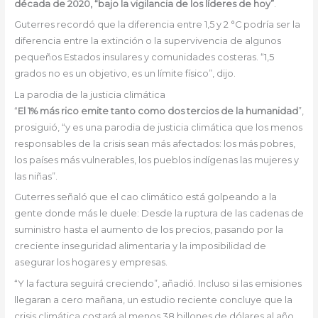
década de 2020, “bajo la vigilancia de los líderes de hoy”
.
Guterres recordó que la diferencia entre 1,5 y 2 °C podría ser la
diferencia entre la extinción o la supervivencia de algunos
pequeños Estados insulares y comunidades costeras. “1,5
grados no es un objetivo, es un límite físico”, dijo.
La parodia de la justicia climática
“
El 1% más rico emite tanto como dos tercios de la humanidad
”,
prosiguió, “y es una parodia de justicia climática que los menos
responsables de la crisis sean más afectados: los más pobres,
los países más vulnerables, los pueblos indígenas las mujeres y
las niñas”.
Guterres señaló que el cao climático está golpeando a la
gente donde más le duele: Desde la ruptura de las cadenas de
suministro hasta el aumento de los precios, pasando por la
creciente inseguridad alimentaria y la imposibilidad de
asegurar los hogares y empresas.
“Y la factura seguirá creciendo”, añadió. Incluso si las emisiones
llegaran a cero mañana, un estudio reciente concluye que la
crisis climática costará al menos 38 billones de dólares al año