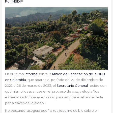
Por
INSDIP
En el último
informe
sobre la
Misión de Verificación de la ONU
en Colombia
, que abarca el período del 27 de diciembre de
2022 al 26 de marzo de 2023, el
Secretario General
recibe con
optimismo los avances en el proceso de paz, y elogia “los
esfuerzos adicionales en curso para ampliar el alcance de la
paz a través del diálogo”.
No obstante, asegura que “la realidad ineludible sobre el