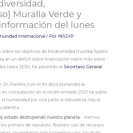
iversidad,
o} Muralla Verde y
información del lunes
munidad Internacional
/ Por
INSDIP
obre los objetivos de biodiversidad mundial fijados
ta an un déficit sobre financiación sobre más sobre
les hasta 2030, ha advertido el
Secretario General
 Un Planeta {con el fin de|si pretende} la
ó en comparación an el recién entrado 2021 ha sobre
e el humanidad por otra parte la naturaleza, tras la
u planeta.
s} estado destruyendo nuestro planeta.
Hemos
mos primero de repuesto. Nuestro uso de recursos
anetas, sin embargo sólo poseemos uno. Sin duda