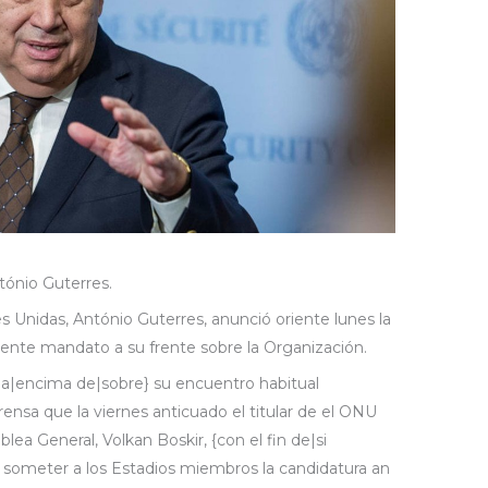
tónio Guterres.
s Unidas, António Guterres, anunció oriente lunes la
iente mandato a su frente sobre la Organización.
iba|encima de|sobre} su encuentro habitual
nsa que la viernes anticuado el titular de el ONU
lea General, Volkan Boskir, {con el fin de|si
re someter a los Estadios miembros la candidatura an