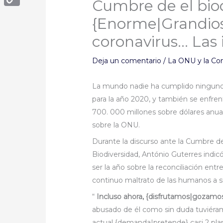
Cumbre de el biod
Copy
{Enorme|Grandios
Link
coronavirus… Las 
Deja un comentario
/
La ONU y la Co
La mundo nadie ha cumplido ninguno s
para la año 2020, y también se enfren
700. 000 millones sobre dólares anua
sobre la ONU.
Durante la discurso ante la Cumbre de
Biodiversidad, António Guterres indic
ser la año sobre la reconciliación entr
continuo maltrato de las humanos a s
“
Incluso ahora, {disfrutamos|gozamo
abusado de él como sin duda tuviéra
actual {demanda|pretende} casi 2 pl