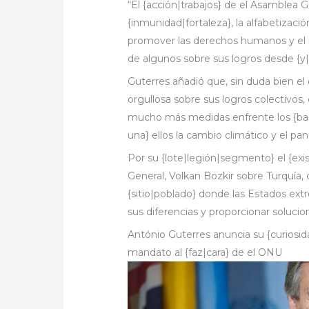
“El {acción|trabajos} de el Asamblea 
{inmunidad|fortaleza}, la alfabetización
promover las derechos humanos y el i
de algunos sobre sus logros desde {y|
Guterres añadió que, sin duda bien e
orgullosa sobre sus logros colectivos,
mucho más medidas enfrente los {bar
una} ellos la cambio climático y el pa
Por su {lote|legión|segmento} el {ex
General, Volkan Bozkir sobre Turquía, d
{sitio|poblado} donde las Estados ex
sus diferencias y proporcionar solucion
António Guterres anuncia su {curios
mandato al {faz|cara} de el ONU