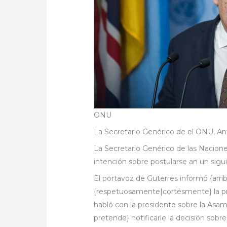
ONU
La Secretario Genérico de el ONU, An
La Secretario Genérico de las Nacione
intención sobre postularse an un sigu
El portavoz de Guterres informó {arr
{respetuosamente|cortésmente} la pre
habló con la presidente sobre la Asamb
pretende} notificarle la decisión sob