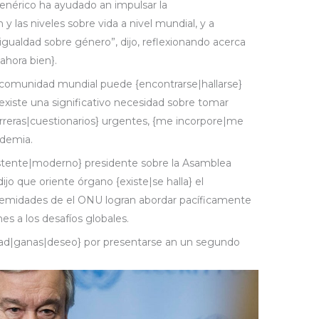
Genérico ha ayudado an impulsar la
 y las niveles sobre vida a nivel mundial, y a
gualdad sobre género”, dijo, reflexionando acerca
ahora bien}.
l comunidad mundial puede {encontrarse|hallarse}
 existe una significativo necesidad sobre tomar
reras|cuestionarios} urgentes, {me incorpore|me
ndemia.
istente|moderno} presidente sobre la Asamblea
ijo que oriente órgano {existe|se halla} el
tremidades de el ONU logran abordar pacíficamente
es a los desafíos globales.
idad|ganas|deseo} por presentarse an un segundo