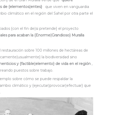
cción} de el Gran Muralla verde que
quiere
nes de {elementos|entes}
que viven en vanguardia
mbio climático en el región del Sahel por otra parte el
iados {con el fin de|si pretende} el proyecto
iales para acaban la {Enorme|Grandioso} Muralla
.
el restauración sobre 100 millones de hectáreas de
icamente|usualmente} la biodiversidad sino
menticios y {factible|elemento} de vida en el región
,
creando puestos sobre trabajo.
ejemplo sobre cómo se puede respaldar la
 cambio climático y {ejecutar|provocar|efectuar} que
.