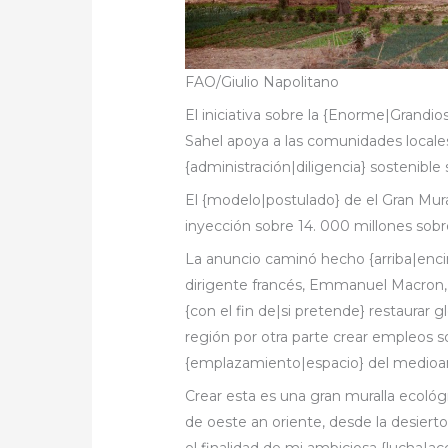
FAO/Giulio Napolitano
El iniciativa sobre la {Enorme|Grandios
Sahel apoya a las comunidades locales
{administración|diligencia} sostenible 
El {modelo|postulado} de el Gran Mural
inyección sobre 14. 000 millones sobr
La anuncio caminó hecho {arriba|enci
dirigente francés, Emmanuel Macron, 
{con el fin de|si pretende} restaurar 
región por otra parte crear empleos so
{emplazamiento|espacio} del medioa
Crear esta es una gran muralla ecológ
de oeste an oriente, desde la desierto