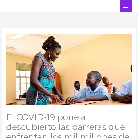
Ir
ME
al
PRI
contenido
El COVID-19 pone al
descubierto las barreras que
enfrentan los mil millones de