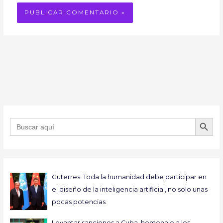
BOTÓN DE B
Buscar:
Guterres: Toda la humanidad debe participar en
el diseño de la inteligencia artificial, no solo unas
pocas potencias
Levantar sanciones a Cuba, homenaje a los