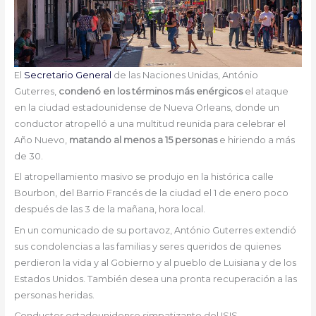
El
Secretario General
de las Naciones Unidas, António
Guterres,
condenó en los términos más enérgicos
el ataque
en la ciudad estadounidense de Nueva Orleans, donde un
conductor atropelló a una multitud reunida para celebrar el
Año Nuevo,
matando al menos a 15 personas
e hiriendo a más
de 30.
El atropellamiento masivo se produjo en la histórica calle
Bourbon, del Barrio Francés de la ciudad el 1 de enero poco
después de las 3 de la mañana, hora local.
En un comunicado de su portavoz, António Guterres extendió
sus condolencias a las familias y seres queridos de quienes
perdieron la vida y al Gobierno y al pueblo de Luisiana y de los
Estados Unidos. También desea una pronta recuperación a las
personas heridas.
Conductor estadounidense simpatizante del ISIS