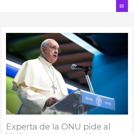
Ir
ME
al
PRI
contenido
Experta de la ONU pide al