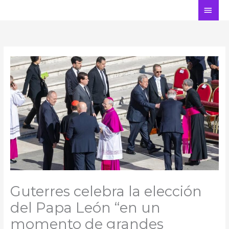
Ir
ME
al
PRI
contenido
Guterres celebra la elección
del Papa León “en un
momento de grandes