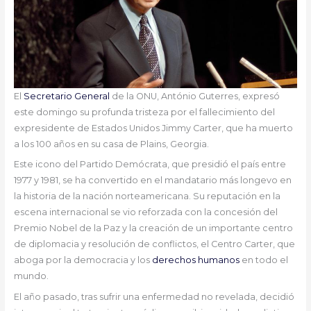
El
Secretario General
de la ONU, António Guterres, expresó
este domingo su profunda tristeza por el fallecimiento del
expresidente de Estados Unidos Jimmy Carter, que ha muerto
a los 100 años en su casa de Plains, Georgia.
Este icono del Partido Demócrata, que presidió el país entre
1977 y 1981, se ha convertido en el mandatario más longevo en
la historia de la nación norteamericana. Su reputación en la
escena internacional se vio reforzada con la concesión del
Premio Nobel de la Paz y la creación de un importante centro
de diplomacia y resolución de conflictos, el Centro Carter, que
aboga por la democracia y los
derechos humanos
en todo el
mundo.
El año pasado, tras sufrir una enfermedad no revelada, decidió