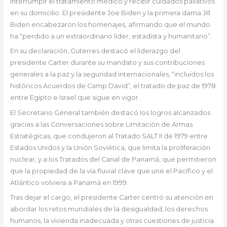
interrumpir el tratamiento médico y recibir cuidados paliativos
en su domicilio. El presidente Joe Biden y la primera dama Jill
Biden encabezaron los homenajes, afirmando que el mundo
ha “perdido a un extraordinario líder, estadista y humanitario”.
En su declaración, Guterres destacó el liderazgo del
presidente Carter durante su mandato y sus contribuciones
generales a la paz y la seguridad internacionales, “incluidos los
históricos Acuerdos de Camp David”, el tratado de paz de 1978
entre Egipto e Israel que sigue en vigor.
El Secretario General también destacó los logros alcanzados
gracias a las Conversaciones sobre Limitación de Armas
Estratégicas, que condujeron al Tratado SALT II de 1979 entre
Estados Unidos y la Unión Soviética, que limita la proliferación
nuclear, y a los Tratados del Canal de Panamá, que permitieron
que la propiedad de la vía fluvial clave que une el Pacífico y el
Atlántico volviera a Panamá en 1999.
Tras dejar el cargo, el presidente Carter centró su atención en
abordar los retos mundiales de la desigualdad, los derechos
humanos, la vivienda inadecuada y otras cuestiones de justicia