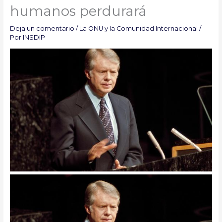
humanos perdurará
Deja un comentario
/
La ONU y la Comunidad Internacional
/
Por
INSDIP