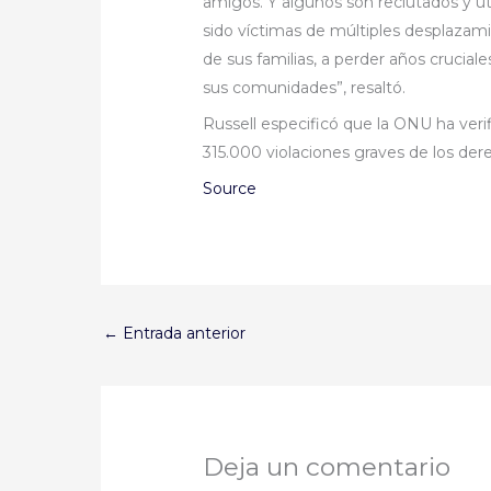
amigos. Y algunos son reclutados y u
sido víctimas de múltiples desplazami
de sus familias, a perder años crucial
sus comunidades”, resaltó.
Russell especificó que la ONU ha ver
315.000 violaciones graves de los der
Source
←
Entrada anterior
Deja un comentario