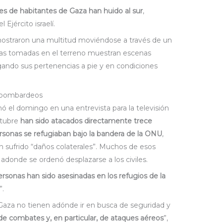
es de habitantes de Gaza han huido al sur
,
Ejército israelí.
mostraron una multitud moviéndose a través de un
fías tomadas en el terreno muestran escenas
gando sus pertenencias a pie y en condiciones
s bombardeos
 el domingo en una entrevista para la televisión
ctubre
han sido atacados directamente trece
rsonas se refugiaban bajo la bandera de la ONU
,
 sufrido “daños colaterales”. Muchos de esos
, adonde se ordenó desplazarse a los civiles.
ersonas han sido asesinadas en los refugios de la
”.
 Gaza no tienen adónde ir en busca de seguridad y
e combates y, en particular, de ataques aéreos
”,