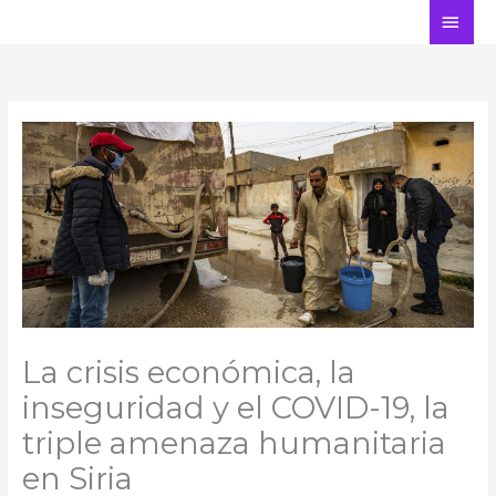
Ir
ME
al
PRI
contenido
La crisis económica, la
inseguridad y el COVID-19, la
triple amenaza humanitaria
en Siria