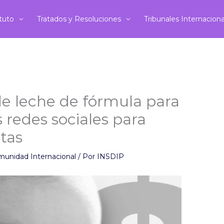
ituto
Tratados y Resoluciones
Tribunales Internacion
de leche de fórmula para
 redes sociales para
tas
munidad Internacional
/ Por
INSDIP