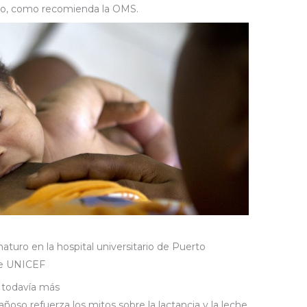
o, como recomienda la OMS.
uro en la hospital universitario de Puerto
 de UNICEF
 todavía más
so refuerza los mitos sobre la lactancia y la leche