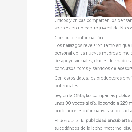
Chicos y chicas comparten los pensam
sociales en un centro juvenil de Nai
Compra de información
Los hallazgos revelaron también que
personal
de las nuevas madres o muje
de apoyo virtuales, clubes de madres
concursos, foros y servicios de aseso
Con estos datos, los productores env
potenciales.
Según la OMS, las compañías publican
unas
90 veces al día
,
llegando a 229 m
publicaciones informativas sobre lac
El derroche de
publicidad encubierta
d
sucedáneos de la leche materna, disu