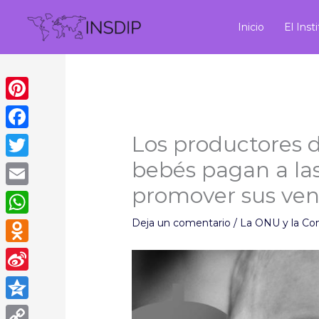
Ir
al
Inicio
El Inst
contenido
Pinterest
Los productores 
Facebook
bebés pagan a las
Twitter
promover sus ven
Email
Deja un comentario
/
La ONU y la Co
WhatsApp
Odnoklassniki
Sina
Weibo
Qzone