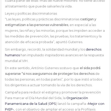
cuarta parte de ellas -más de nueve millones- no tiene acceso
al tratamiento que puede salvarles la vida.
Leyes y políticas discriminatorias
“Las leyes, políticas y prácticas discriminatorias
castigan y
estigmatizan a las personas vulnerables
, en especial a las
mujeres, las niñas y las minorías, porque les impiden acceder a
las medidas de prevención, las pruebas, los tratamientos y la
atención de eficacia probada”, apuntó Guterres.
Sin embargo, recordó, la solidaridad mundial y los
derechos
humanos
han impulsado inspiradores avances en la respuesta
mundial al VIH.
En este sentido, António Guterres sostuvo que
el sida podrá
superarse “si nos aseguramos de proteger los derechos
de
todas las personas, en todas partes”, por lo que instó a todos
los dirigentes a actuar tomando la vía de los derechos.
Campaña para reducir el estigma y promover la prevención
Para marcar el Día Mundial del Sida, la
Organización
Panamericana de la Salud
(
OPS
) lanzó la campaña «
Mejor con
PrEP
«, con el objetivo de ampliar el acceso a la Profilaxis