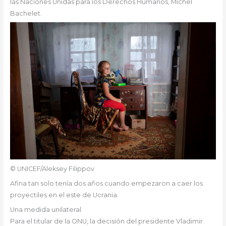
las Naciones Unidas para los Derechos Humanos, Michel
Bachelet.
© UNICEF/Aleksey Filippov
Afina tan solo tenía dos años cuando empezaron a caer los
proyectiles en el este de Ucrania.
Una medida unilateral
Para el titular de la ONU, la decisión del presidente Vladimir