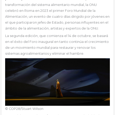
transformación del sistema alimentario mundial, la ONU
celebró en Roma en 2023 el primer Foro Mundial de la
Alimentación, un evento de cuatro días dirigido por jóvenes en
el que participaron jefes de Estado, personas influyentes en el
ámbito de la alimentación, artistas y expertos de la ONU.
La segunda edición, que comienza el 14 de octubre, se basará
en el éxito del Foro inaugural en tanto continúa el crecimiento
de un movimiento mundial para restaurar y renovar los
sistemas agroalimentarios y eliminar el hambre.
© COP28/Stuart Wilson