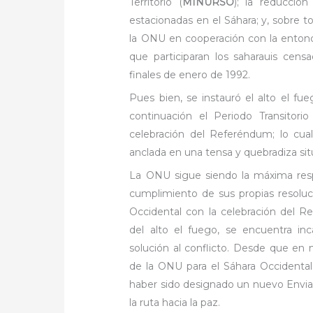
Territorio (
MINURSO
); la reducció
estacionadas en el Sáhara; y, sobre t
la ONU en cooperación con la ento
que participaran los saharauis cens
finales de enero de 1992.
Pues bien, se instauró el alto el fue
continuación el Periodo Transitorio
celebración del Referéndum; lo cu
anclada en una tensa y quebradiza sit
La ONU sigue siendo la máxima resp
cumplimiento de sus propias resoluc
Occidental con la celebración del R
del alto el fuego, se encuentra in
solución al conflicto. Desde que en 
de la ONU para el Sáhara Occidental
haber sido designado un nuevo Envia
la ruta hacia la paz.