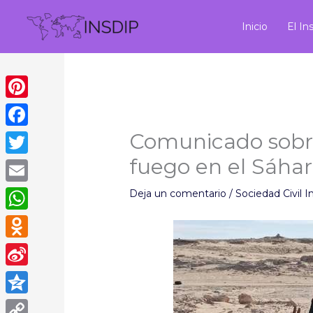
Ir
al
Inicio
El In
contenido
Pinterest
Comunicado sobre 
Facebook
fuego en el Sáha
Twitter
Email
Deja un comentario
/
Sociedad Civil I
WhatsApp
Odnoklassniki
Sina
Weibo
Qzone