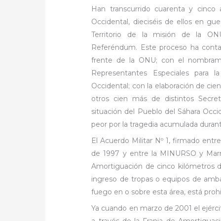
Han transcurrido cuarenta y cinco 
Occidental, dieciséis de ellos en gu
Territorio de la misión de la ON
Referéndum. Este proceso ha contad
frente de la ONU; con el nombram
Representantes Especiales para la
Occidental; con la elaboración de ci
otros cien más de distintos Secret
situación del Pueblo del Sáhara Occi
peor por la tragedia acumulada duran
El Acuerdo Militar Nº 1, firmado
entr
de 1997 y entre la MINURSO y Marr
Amortiguación de cinco kilómetros d
ingreso de tropas o equipos de ambas
fuego en o sobre esta área, está pro
Ya cuando en marzo de 2001 el ejércit
a través de la Franja de Amortiguaci