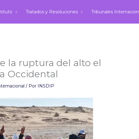
stituto
Tratados y Resoluciones
Tribunales Internacion
la ruptura del alto el
ra Occidental
nternacional
/ Por
INSDIP