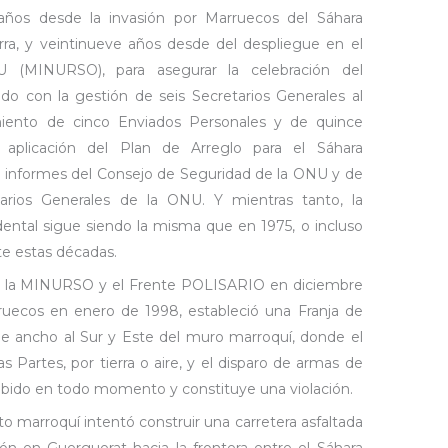
años desde la invasión por Marruecos del Sáhara
erra, y veintinueve años desde del despliegue en el
U (MINURSO), para asegurar la celebración del
o con la gestión de seis Secretarios Generales al
iento de cinco Enviados Personales y de quince
 aplicación del Plan de Arreglo para el Sáhara
en informes del Consejo de Seguridad de la ONU y de
arios Generales de la ONU. Y mientras tanto, la
dental sigue siendo la misma que en 1975, o incluso
te estas décadas.
e la MINURSO y el Frente POLISARIO en diciembre
uecos en enero de 1998, estableció
una Franja de
e ancho al Sur y Este del muro marroquí, donde el
 Partes, por tierra o aire, y el disparo de armas de
hibido en todo momento y constituye una violación.
o marroquí intentó construir una carretera asfaltada
ón en Guerguerat hacia la frontera entre el Sáhara