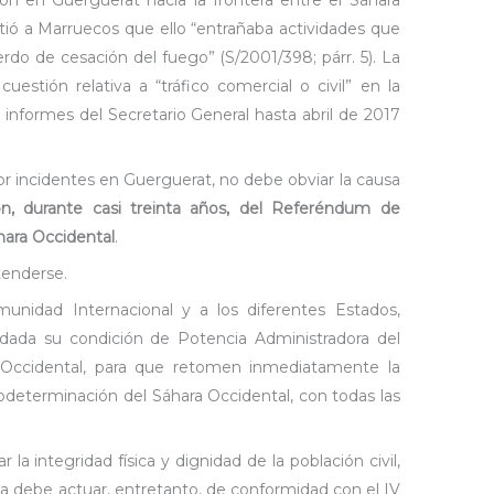
rtió a Marruecos que ello “entrañaba actividades que
erdo de cesación del fuego” (S/2001/398; párr. 5). La
stión relativa a “tráfico comercial o civil” en la
 informes del Secretario General hasta abril de 2017
or incidentes en Guerguerat, no debe obviar la causa
ión, durante casi treinta años, del Referéndum de
hara Occidental
.
tenderse.
nidad Internacional y a los diferentes Estados,
dada su condición de Potencia Administradora del
 Occidental, para que retomen inmediatamente la
determinación del Sáhara Occidental, con todas las
la integridad física y dignidad de la población civil,
ja debe actuar, entretanto, de conformidad con el
IV