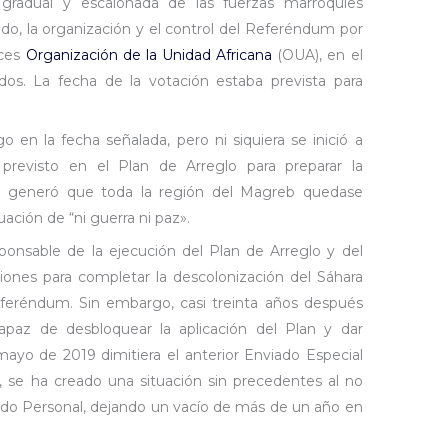
n gradual y escalonada de las fuerzas marroquíes
odo, la organización y el control del Referéndum por
nces
Organización de la Unidad Africana
(OUA), en el
ados. La fecha de la votación estaba prevista para
go en la fecha señalada, pero ni siquiera se inició a
previsto en el Plan de Arreglo para preparar la
al generó que toda la región del Magreb quedase
uación de “ni guerra ni paz».
onsable de la ejecución del Plan de Arreglo y del
iones para completar la descolonización del Sáhara
eferéndum. Sin embargo, casi treinta años después
capaz de desbloquear la aplicación del Plan y dar
mayo de 2019 dimitiera el anterior Enviado Especial
, se ha creado una situación sin precedentes al no
do Personal, dejando un vacío de más de un año en