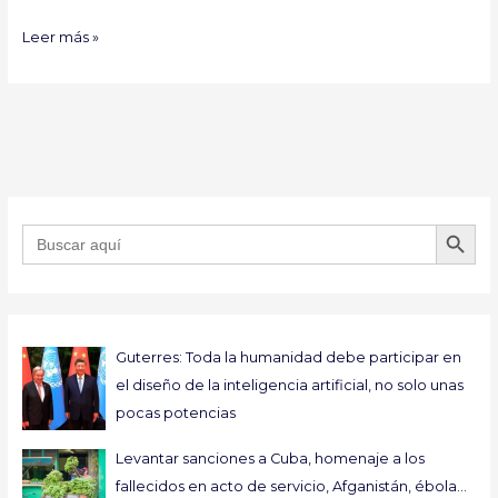
Leer más »
BOTÓN DE B
Buscar:
Guterres: Toda la humanidad debe participar en
el diseño de la inteligencia artificial, no solo unas
pocas potencias
Levantar sanciones a Cuba, homenaje a los
fallecidos en acto de servicio, Afganistán, ébola…