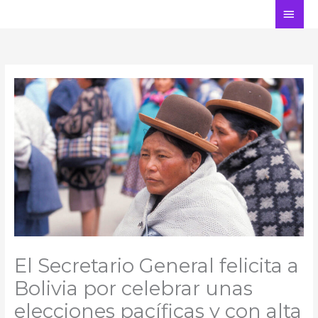
Ir
ME
al
PRI
contenido
El Secretario General felicita a
Bolivia por celebrar unas
elecciones pacíficas y con alta