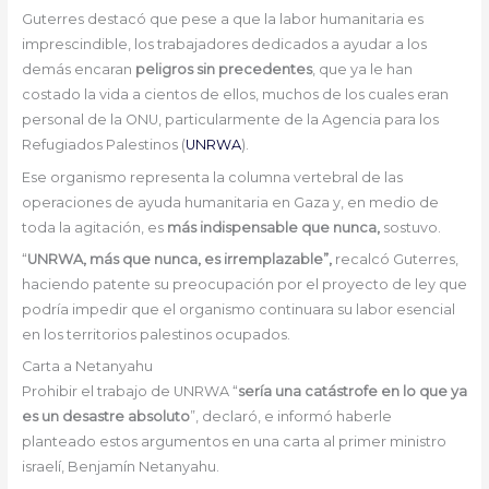
Guterres destacó que pese a que la labor humanitaria es
imprescindible, los trabajadores dedicados a ayudar a los
demás encaran
peligros sin precedentes
, que ya le han
costado la vida a cientos de ellos, muchos de los cuales eran
personal de la ONU, particularmente de la Agencia para los
Refugiados Palestinos (
UNRWA
).
Ese organismo representa la columna vertebral de las
operaciones de ayuda humanitaria en Gaza y, en medio de
toda la agitación, es
más indispensable que nunca,
sostuvo.
“
UNRWA, más que nunca, es irremplazable”,
recalcó Guterres,
haciendo patente su preocupación por el proyecto de ley que
podría impedir que el organismo continuara su labor esencial
en los territorios palestinos ocupados.
Carta a Netanyahu
Prohibir el trabajo de UNRWA “
sería una catástrofe en lo que ya
es un desastre absoluto
”, declaró, e informó haberle
planteado estos argumentos en una carta al primer ministro
israelí, Benjamín Netanyahu.