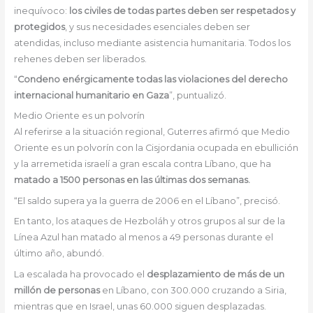
inequívoco:
los civiles de todas partes deben ser respetados y
protegidos
, y sus necesidades esenciales deben ser
atendidas, incluso mediante asistencia humanitaria. Todos los
rehenes deben ser liberados.
“
Condeno enérgicamente todas las violaciones del derecho
internacional humanitario en Gaza
”, puntualizó.
Medio Oriente es un polvorín
Al referirse a la situación regional, Guterres afirmó que Medio
Oriente es un polvorín con la Cisjordania ocupada en ebullición
y la arremetida israelí a gran escala contra Líbano, que ha
matado a 1500 personas en las últimas dos semanas.
“El saldo supera ya la guerra de 2006 en el Líbano”, precisó.
En tanto, los ataques de Hezboláh y otros grupos al sur de la
Línea Azul han matado al menos a 49 personas durante el
último año, abundó.
La escalada ha provocado el
desplazamiento de más de un
millón de personas
en Líbano, con 300.000 cruzando a Siria,
mientras que en Israel, unas 60.000 siguen desplazadas.