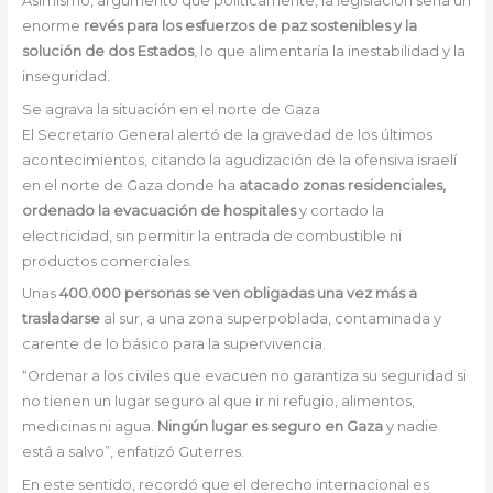
Asimismo, argumentó que políticamente, la legislación sería un
enorme
revés para los esfuerzos de paz sostenibles y la
solución de dos Estados
, lo que alimentaría la inestabilidad y la
inseguridad.
Se agrava la situación en el norte de Gaza
El Secretario General alertó de la gravedad de los últimos
acontecimientos, citando la agudización de la ofensiva israelí
en el norte de Gaza donde ha
atacado zonas residenciales,
ordenado la evacuación de hospitales
y cortado la
electricidad, sin permitir la entrada de combustible ni
productos comerciales.
Unas
400.000 personas se ven obligadas una vez más a
trasladarse
al sur, a una zona superpoblada, contaminada y
carente de lo básico para la supervivencia.
“Ordenar a los civiles que evacuen no garantiza su seguridad si
no tienen un lugar seguro al que ir ni refugio, alimentos,
medicinas ni agua.
Ningún lugar es seguro en Gaza
y nadie
está a salvo”, enfatizó Guterres.
En este sentido, recordó que el derecho internacional es