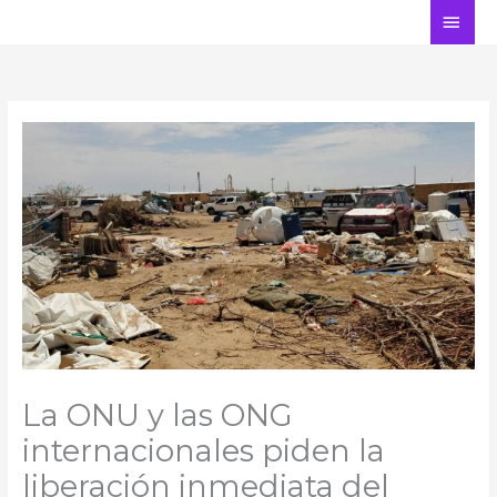
Ir
ME
al
PRI
contenido
La ONU y las ONG
internacionales piden la
liberación inmediata del