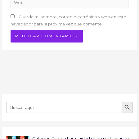
Web
Guarda mi nombre, correo electrónico y web en este
navegador para la próxima vez que comente.
BOTÓN DE B
Buscar:
Guterres: Toda la humanidad debe participar en