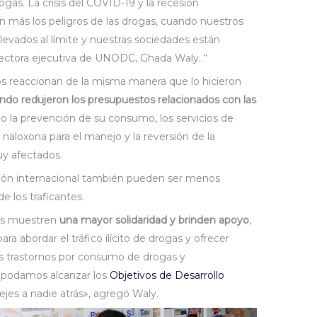
gas. La crisis del COVID-19 y la recesión
más los peligros de las drogas, cuando nuestros
llevados al límite y nuestras sociedades están
directora ejecutiva de UNODC, Ghada Waly. “
nos reaccionan de la misma manera que lo hicieron
ndo redujeron los presupuestos relacionados con las
o la prevención de su consumo, los servicios de
 naloxona para el manejo y la reversión de la
uy afectados.
ión internacional también pueden ser menos
 de los traficantes.
os muestren
una mayor solidaridad y brinden apoyo
,
ara abordar el tráfico ilícito de drogas y ofrecer
os trastornos por consumo de drogas y
 podamos alcanzar los
Objetivos de Desarrollo
dejes a nadie atrás», agregó Waly.