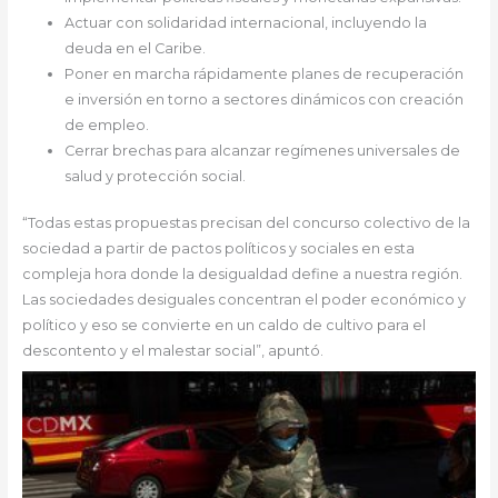
Actuar con solidaridad internacional, incluyendo la
deuda en el Caribe.
Poner en marcha rápidamente planes de recuperación
e inversión en torno a sectores dinámicos con creación
de empleo.
Cerrar brechas para alcanzar regímenes universales de
salud y protección social.
“Todas estas propuestas precisan del concurso colectivo de la
sociedad a partir de pactos políticos y sociales en esta
compleja hora donde la desigualdad define a nuestra región.
Las sociedades desiguales concentran el poder económico y
político y eso se convierte en un caldo de cultivo para el
descontento y el malestar social”, apuntó.