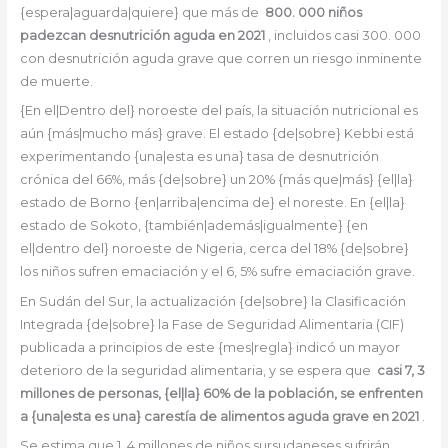
{espera|aguarda|quiere} que más de
800. 000 niños
padezcan desnutrición aguda en 2021
, incluidos casi 300. 000
con desnutrición aguda grave que corren un riesgo inminente
de muerte.
{En el|Dentro del} noroeste del país, la situación nutricional es
aún {más|mucho más} grave. El estado {de|sobre} Kebbi está
experimentando {una|esta es una} tasa de desnutrición
crónica del 66%, más {de|sobre} un 20% {más que|más} {el|la}
estado de Borno {en|arriba|encima de} el noreste. En {el|la}
estado de Sokoto, {también|además|igualmente} {en
el|dentro del} noroeste de Nigeria, cerca del 18% {de|sobre}
los niños sufren emaciación y el 6, 5% sufre emaciación grave.
En Sudán del Sur, la actualización {de|sobre} la Clasificación
Integrada {de|sobre} la Fase de Seguridad Alimentaria (CIF)
publicada a principios de este {mes|regla} indicó un mayor
deterioro de la seguridad alimentaria, y se espera que
casi 7, 3
millones de personas, {el|la} 60% de la población, se enfrenten
a {una|esta es una} carestía de alimentos aguda grave en 2021
.
Se estima que 1, 4 millones de niños sursudaneses sufrirán