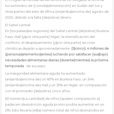
los suministro de {comida|alimentación} en Sudán del Sur y
otras partes del este de África {en|arriba|encima de} agosto de
2020, debido a la falta {de|sobre} dinero.
El Sahel central
En {los países|las regiones} del Sahel central {de|sobre} Burkina
Faso, Malí {y|por otra parte} Níger, la intensificación del
conflicto, el desplazamiento {y|por otra parte} las crisis
climáticas dejarán a aproximadamente
{5|cinco}, 4 millones de
{personas|elementos|entes} luchando por satisfacer {sus|bajo}
necesidades alimentarias diarias {durante|mientras} la próxima
temporada
de escasez.
La inseguridad alimentaria aguda ha aumentado
{en|arriba|encima de} un 167% en Burkina Faso, un 34%
{en|arriba|encima de} Malí y un 39% en Níger, en comparación
con el promedio {de|sobre} cinco años.
{El número|La cantidad} de niños {que|en comparación a}
padecen desnutrición aguda pronto podría aumentar en un
21%. Esto llevaría {el|la} número total de niños desnutridos en