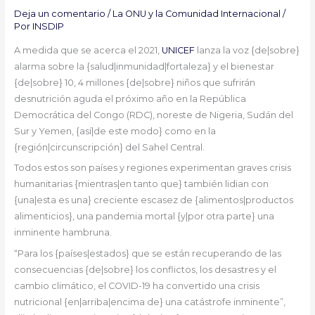
Deja un comentario
/
La ONU y la Comunidad Internacional
/
Por
INSDIP
A medida que se acerca el 2021,
UNICEF
lanza la voz {de|sobre}
alarma sobre la {salud|inmunidad|fortaleza} y el bienestar
{de|sobre} 10, 4 millones {de|sobre} niños que sufrirán
desnutrición aguda el próximo año en la República
Democrática del Congo (RDC), noreste de Nigeria, Sudán del
Sur y Yemen, {así|de este modo} como en la
{región|circunscripción} del Sahel Central.
Todos estos son países y regiones experimentan graves crisis
humanitarias {mientras|en tanto que} también lidian con
{una|esta es una} creciente escasez de {alimentos|productos
alimenticios}, una pandemia mortal {y|por otra parte} una
inminente hambruna.
“Para los {países|estados} que se están recuperando de las
consecuencias {de|sobre} los conflictos, los desastres y el
cambio climático, el COVID-19 ha convertido una crisis
nutricional {en|arriba|encima de} una catástrofe inminente”,