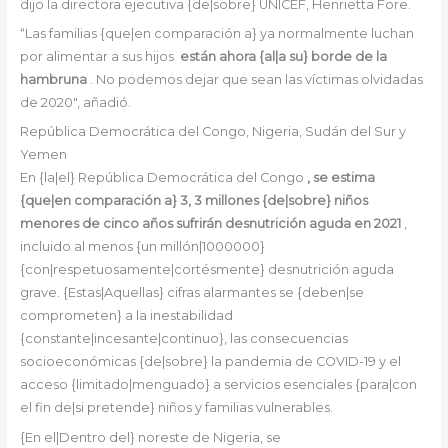
dijo la directora ejecutiva {de|sobre} UNICEF, Henrietta Fore.
“Las familias {que|en comparación a} ya normalmente luchan
por alimentar a sus hijos
están ahora {al|a su} borde de la
hambruna
. No podemos dejar que sean las víctimas olvidadas
de 2020″, añadió.
República Democrática del Congo, Nigeria, Sudán del Sur y
Yemen
En {la|el} República Democrática del Congo
, se estima
{que|en comparación a} 3, 3 millones {de|sobre} niños
menores de cinco años sufrirán desnutrición aguda en 2021
,
incluido al menos {un millón|1000000}
{con|respetuosamente|cortésmente} desnutrición aguda
grave. {Estas|Aquellas} cifras alarmantes se {deben|se
comprometen} a la inestabilidad
{constante|incesante|continuo}, las consecuencias
socioeconómicas {de|sobre} la pandemia de COVID-19 y el
acceso {limitado|menguado} a servicios esenciales {para|con
el fin de|si pretende} niños y familias vulnerables.
{En el|Dentro del} noreste de Nigeria, se