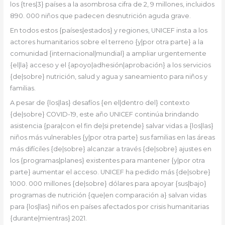
los {tres|3} países a la asombrosa cifra de 2, 9 millones, incluidos
890. 000 niños que padecen desnutrición aguda grave.
En todos estos {países|estados} y regiones, UNICEF insta a los
actores humanitarios sobre el terreno {y|por otra parte} a la
comunidad {internacional|mundial} a ampliar urgentemente
{el|la} acceso y el {apoyo|adhesión|aprobación} a los servicios
{de|sobre} nutrición, salud y agua y saneamiento para niños y
familias.
A pesar de {los|las} desafíos {en el|dentro del} contexto
{de|sobre} COVID-19, este año UNICEF continúa brindando
asistencia {para|con el fin de|si pretende} salvar vidas a {los|las}
niños más vulnerables {y|por otra parte} sus familias en las áreas
más difíciles {de|sobre} alcanzar a través {de|sobre} ajustes en
los {programas|planes} existentes para mantener {y|por otra
parte} aumentar el acceso. UNICEF ha pedido más {de|sobre}
1000. 000 millones {de|sobre} dólares para apoyar {sus|bajo}
programas de nutrición {que|en comparación a} salvan vidas
para {los|las} niños en países afectados por crisis humanitarias
{durante|mientras} 2021.