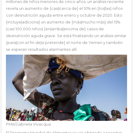
millones de niños menores de cinco años, un análisis reciente
revela un aumento de {casi|cerca de} el 10% en {los|las} niños
con desnutrición aguda entre enero y octubre de 2020. Esto
{incluye|adiciona} un aumento de {más|mucho más} del 15%
(casi 100.000 niños) {en|arriba|encima de} casos de
desnutrición aguda grave. Se está finalizando un análisis similar
{para|con el fin de|si pretende} el norte de Yemen y también
se esperan resultados alarmantes allí.
PMA/Gabriela Vivacqua
El Programa Mundial de Alimentos se vio obligado a recortar