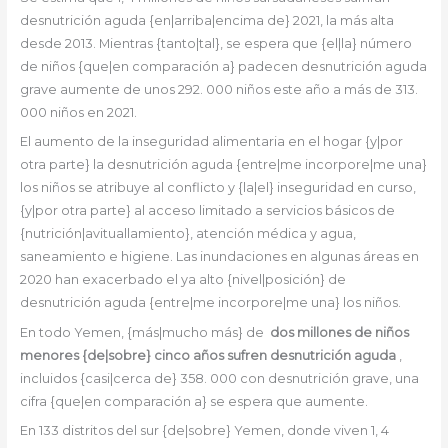
desnutrición aguda {en|arriba|encima de} 2021, la más alta
desde 2013. Mientras {tanto|tal}, se espera que {el|la} número
de niños {que|en comparación a} padecen desnutrición aguda
grave aumente de unos 292. 000 niños este año a más de 313.
000 niños en 2021.
El aumento de la inseguridad alimentaria en el hogar {y|por
otra parte} la desnutrición aguda {entre|me incorpore|me una}
los niños se atribuye al conflicto y {la|el} inseguridad en curso,
{y|por otra parte} al acceso limitado a servicios básicos de
{nutrición|avituallamiento}, atención médica y agua,
saneamiento e higiene. Las inundaciones en algunas áreas en
2020 han exacerbado el ya alto {nivel|posición} de
desnutrición aguda {entre|me incorpore|me una} los niños.
En todo Yemen, {más|mucho más} de
dos millones de niños
menores {de|sobre} cinco años sufren desnutrición aguda
,
incluidos {casi|cerca de} 358. 000 con desnutrición grave, una
cifra {que|en comparación a} se espera que aumente.
En 133 distritos del sur {de|sobre} Yemen, donde viven 1, 4