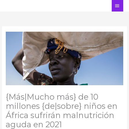
Ir
ME
al
PRI
contenido
{Más|Mucho más} de 10
millones {de|sobre} niños en
África sufrirán malnutrición
aguda en 2021