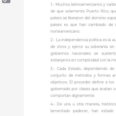
1.- Muchos latinoamericanos y carib
Copy
de que solamente Puerto Rico, que
Link
países se liberaron del dominio espa
países es que han cambiado de 
norteamericano.
2.- La independencia política es la
de otros y ejerce su soberanía sin 
gobiernos nacionales se suste
extranjeros en complicidad con la mi
3.- Cada Estado, dependiendo de l
conjunto de métodos y formas ant
objetivos. El proceder define a l
gobernado por clases que acatan con
comportan dignamente.
4.- De una u otra manera, histór
lamentado padecer, han estado b