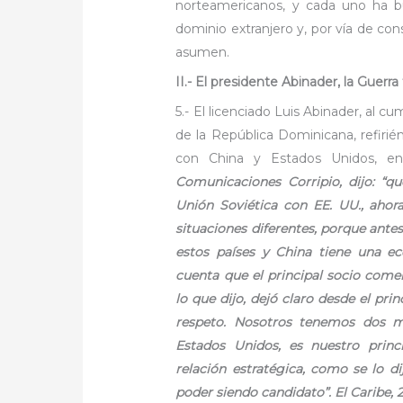
norteamericanos, y cada uno ha bu
dominio extranjero y, por vía de con
asumen.
II.- El presidente Abinader, la Guerra f
5.- El licenciado Luis Abinader, al c
de la República Dominicana, refirié
con China y Estados Unidos, e
Comunicaciones Corripio, dijo: “qu
Unión Soviética con EE. UU., ahor
situaciones diferentes, porque ante
estos países y China tiene una 
cuenta que el principal socio come
lo que dijo, dejó claro desde el prin
respeto. Nosotros tenemos dos m
Estados Unidos, es nuestro prin
relación estratégica, como se lo d
poder siendo candidato”.
El Caribe,