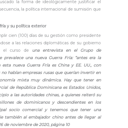
scado la forma de ideológicamente justificar el
secuencia, la política internacional de sumisión que
ría y su política exterior
umplir cien (100) días de su gestión como presidente
ndose a las relaciones diplomáticas de su gobierno
n el curso de
una entrevista en el Grupo de
e prevalece una nueva Guerra Fría: “antes era la
a esta nueva
Guerra Fría es China y EE. UU., con
s no habían empresas rusas que querían invertir en
economía mixta muy dinámica. Hay que tener en
rcial de República Dominicana es Estados Unidos,
cipio a las autoridades chinas, a quienes reiteró su
illones de dominicanos y descendientes en los
cipal socio comercial y tenemos que tener una
ije también al embajador chino antes de llegar al
 26 de noviembre de 2020, página 10