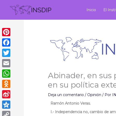
Ir
al
Inicio
El Inst
contenido
Pinterest
Facebook
Twitter
Email
Abinader, en sus 
WhatsApp
en su política ext
Odnoklassniki
Deja un comentario
/
Opinión
/ Por
I
Sina
Ramón Antonio Veras.
Weibo
I.- Independencia no, cambio de a
Qzone