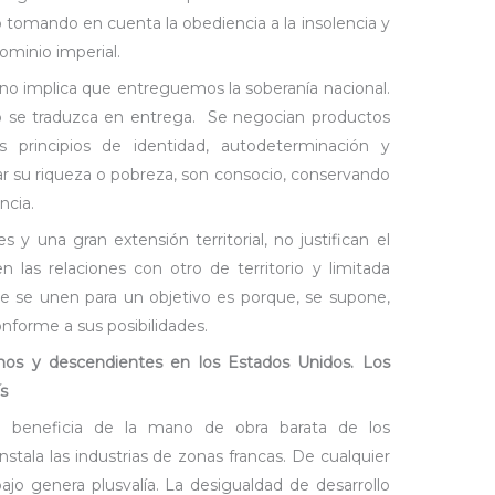
no tomando en cuenta la obediencia a la insolencia y
ominio imperial.
o no implica que entreguemos la soberanía nacional.
o se traduzca en entrega. Se negocian productos
os principios de identidad, autodeterminación y
tar su riqueza o pobreza, son consocio, conservando
ncia.
 y una gran extensión territorial, no justifican el
 las relaciones con otro de territorio y limitada
ue se unen para un objetivo es porque, se supone,
forme a sus posibilidades.
anos y descendientes en los Estados Unidos. Los
ís
 se beneficia de la mano de obra barata de los
nstala las industrias de zonas francas. De cualquier
jo genera plusvalía. La desigualdad de desarrollo