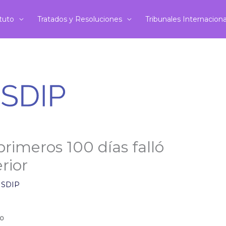
ituto
Tratados y Resoluciones
Tribunales Internacion
primeros 100 días falló
erior
NSDIP
mo