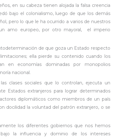
eños, en su cabeza tienen alojada la falsa creencia
dó bajo el colonialismo, luego de que los demás
ñol, pero lo que le ha ocurrido a varios de nuestros
un amo europeo, por otro mayoral, el imperio
 autodeterminación de que goza un Estado respecto
limitaciones; ella pierde su contenido cuando los
ntan en economías dominadas por monopolios
noría nacional.
as clases sociales que lo controlan, ejecuta un
e Estados extranjeros para lograr determinados
os actores diplomáticos como miembros de un país
 docilidad la voluntad del patrón extranjero, o se
icamente los diferentes gobiernos que nos hemos
ajo la influencia y dominio de los intereses