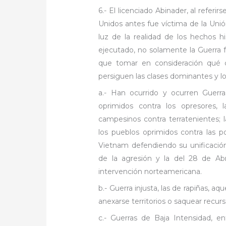
6.- El licenciado Abinader, al referi
Unidos antes fue víctima de la Unió
luz de la realidad de los hechos h
ejecutado, no solamente la Guerra fr
que tomar en consideración qué cla
persiguen las clases dominantes y l
a.- Han ocurrido y ocurren Guerras
oprimidos contra los opresores, l
campesinos contra terratenientes; la
los pueblos oprimidos contra las p
Vietnam defendiendo su unificación
de la agresión y la del 28 de Ab
intervención norteamericana.
b.- Guerra injusta, las de rapiñas, aq
anexarse territorios o saquear recurs
c.- Guerras de Baja Intensidad, en