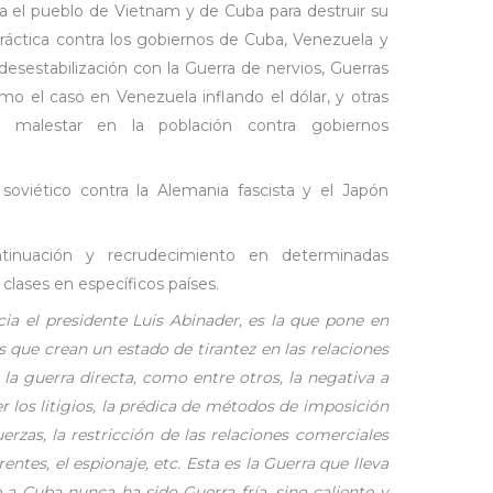
a el pueblo de Vietnam y de Cuba para destruir su
ráctica contra los gobiernos de Cuba, Venezuela y
 desestabilización con la Guerra de nervios, Guerras
omo el caso en Venezuela inflando el dólar, y otras
r malestar en la población contra gobiernos
 soviético contra la Alemania fascista y el Japón
ntinuación y recrudecimiento en determinadas
 clases en específicos países.
ncia el presidente Luis Abinader, es la que pone en
 que crean un estado de tirantez en las relaciones
 la guerra directa, como entre otros, la negativa a
r los litigios, la prédica de métodos de imposición
erzas, la restricción de las relaciones comerciales
entes, el espionaje, etc. Esta es la Guerra que lleva
 a Cuba nunca ha sido Guerra fría, sino caliente y