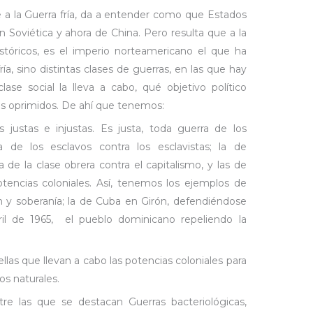
rse a la Guerra fría, da a entender como que Estados
n Soviética y ahora de China. Pero resulta que a la
istóricos, es el imperio norteamericano el que ha
ía, sino distintas clases de guerras, en las que hay
se social la lleva a cabo, qué objetivo político
os oprimidos. De ahí que tenemos:
 justas e injustas. Es justa, toda guerra de los
a de los esclavos contra los esclavistas; la de
 de la clase obrera contra el capitalismo, y las de
otencias coloniales. Así, tenemos los ejemplos de
 y soberanía; la de Cuba en Girón, defendiéndose
ril de 1965, el pueblo dominicano repeliendo la
uellas que llevan a cabo las potencias coloniales para
os naturales.
tre las que se destacan Guerras bacteriológicas,